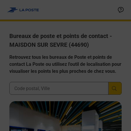
Allez au contenu
Afficher ou masquer la réponse
Afficher ou masquer la réponse
Afficher ou masquer la réponse
Afficher ou masquer la réponse
Afficher ou masquer la réponse
Bureaux de poste et points de contact -
MAISDON SUR SEVRE (44690)
Retrouvez tous les bureaux de Poste et points de
contact La Poste ou utilisez l'outil de localisation pour
visualiser les points les plus proches de chez vous.
Ville, Département, Code Postal