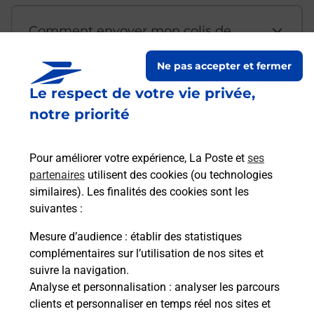
Comment envoyer mon colis de
chez moi ?
Ne pas accepter et fermer
Le respect de votre vie privée,
Est-il possible d’acheter un
notre priorité
emballage directement depuis un
bureau de Poste ?
Pour améliorer votre expérience, La Poste et
ses
partenaires
utilisent des cookies (ou technologies
Comment demander une
similaires). Les finalités des cookies sont les
modification de livraison ?
suivantes :
Mesure d’audience
: établir des statistiques
complémentaires sur l’utilisation de nos sites et
Comment La Poste participe-t-elle
suivre la navigation.
à votre sécurité au quotidien ?
Analyse et personnalisation
: analyser les parcours
clients et personnaliser en temps réel nos sites et