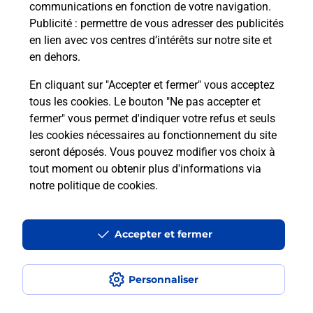
communications en fonction de votre navigation.
Puis-je passer mon code de la route
Publicité
: permettre de vous adresser des publicités
avec La Poste et sous quelles
en lien avec vos centres d’intérêts sur notre site et
conditions ?
en dehors.
En cliquant sur "Accepter et fermer" vous acceptez
tous les cookies. Le bouton "Ne pas accepter et
fermer" vous permet d'indiquer votre refus et seuls
Localiser
Liste
Loire-Atlantique
MAISDON SUR SEVRE
les cookies nécessaires au fonctionnement du site
seront déposés. Vous pouvez modifier vos choix à
tout moment ou obtenir plus d'informations via
notre politique de cookies
.
Plan du site
Accessibilité : partiellement conforme
Accepter et fermer
Conditions contractuelles
Personnaliser
Mentions légales