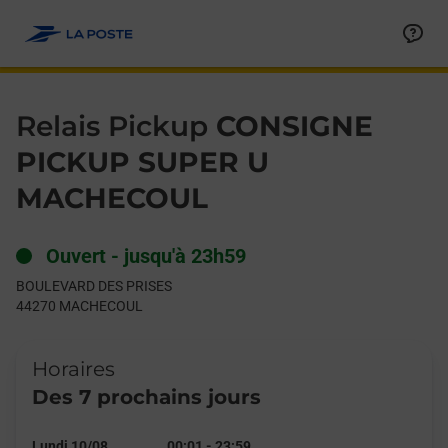
Le lien s'ouvre dans un nouvel onglet
Allez au contenu
Day of the Week
Get directions to Relais Pickup at BOULEVARD DES PRISES M
Hours
Relais Pickup
CONSIGNE
PICKUP SUPER U
MACHECOUL
Ouvert
-
jusqu'à
23h59
BOULEVARD DES PRISES
44270
MACHECOUL
Horaires
Des 7 prochains jours
Lundi 10/08
00:01
-
23:59