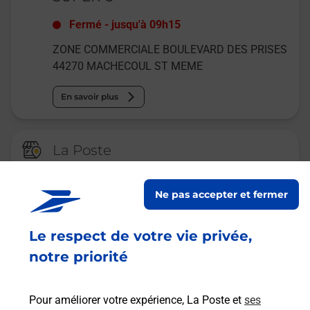
Fermé
-
jusqu'à
09h15
ZONE COMMERCIALE BOULEVARD DES PRISES
44270
MACHECOUL ST MEME
En savoir plus
La Poste
MACHECOUL ST MEME LE TENU
Ne pas accepter et fermer
Fermé
-
jusqu'à
09h00
15 RUE DE BRIE SERRANT
Le respect de votre vie privée,
MACHECOUL
44270
MACHECOUL ST MEME
notre priorité
En savoir plus
Pour améliorer votre expérience, La Poste et
ses