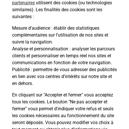
partenaires
utilisent des cookies (ou technologies
Malin !
similaires). Les finalités des cookies sont les
suivantes :
La Poste
Mesure d’audience
: établir des statistiques
en ligne
complémentaires sur l’utilisation de nos sites et
suivre la navigation.
Ouvert 24h/24
Analyse et personnalisation
: analyser les parcours
clients et personnaliser en temps réel nos sites et
En savoir plus
communications en fonction de votre navigation.
Publicité
: permettre de vous adresser des publicités
en lien avec vos centres d’intérêts sur notre site et
Recherchez un autre point de contact
en dehors.
En cliquant sur "Accepter et fermer" vous acceptez
tous les cookies. Le bouton "Ne pas accepter et
Localiser
Liste
Loire-Atlantique
MACHECOUL
fermer" vous permet d'indiquer votre refus et seuls
CONSIGNE PICKUP SUPER U MACHECOUL
les cookies nécessaires au fonctionnement du site
seront déposés. Vous pouvez modifier vos choix à