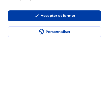
Accepter et fermer
La téléassistance classique avec
médaillon d’alarme qu’est ce que
c’est ?
Personnaliser
Comment fonctionne la
téléassistance classique ?
Comment est installée la
téléassistance classique ?
Localiser
Liste
Loire-Atlantique
LOIREAUXENCE
VARADES
Teleassistance