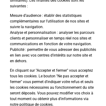
similaires). Les finalités des cookies sont les
Vous
suivantes :
de c
télé
Mesure d’audience
: établir des statistiques
de P
complémentaires sur l’utilisation de nos sites et
suivre la navigation.
En
Analyse et personnalisation
: analyser les parcours
clients et personnaliser en temps réel nos sites et
Acheter un iPhone neuf ou reconditionné
communications en fonction de votre navigation.
Publicité
: permettre de vous adresser des publicités
Vous recherchez un smartphone pas cher proche
en lien avec vos centres d’intérêts sur notre site et
de chez vous ? Découvrez notre offre de
en dehors.
téléphones iPhone Apple dans vos bureaux de
Poste à VARADES (44370) !
En cliquant sur "Accepter et fermer" vous acceptez
tous les cookies. Le bouton "Ne pas accepter et
En savoir plus
fermer" vous permet d'indiquer votre refus et seuls
les cookies nécessaires au fonctionnement du site
seront déposés. Vous pouvez modifier vos choix à
tout moment ou obtenir plus d'informations via
Questions fréquemment posées
notre politique de cookies
.