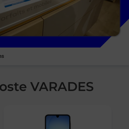
ns
 Poste VARADES