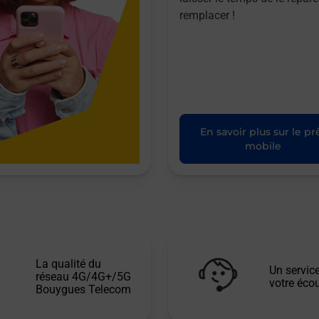
remplacer !
En savoir plus sur le pr
mobile
La qualité du
Un service
réseau 4G/4G+/5G
votre écou
Bouygues Telecom