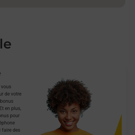
le
e
 vous
ur de votre
n bonus
Et en plus,
onus pour
léphone
 faire des