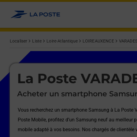
Le lien s'ouvre dans un nouvel onglet
Allez au contenu
Afficher ou masquer la réponse
Afficher ou masquer la réponse
Afficher ou masquer la réponse
Afficher ou masquer la réponse
Afficher ou masquer la réponse
Afficher ou masquer la réponse
Localiser
Liste
Loire-Atlantique
LOIREAUXENCE
VARADE
Le lien s'ouvre dans un nouvel onglet
La Poste VARAD
Acheter un smartphone Samsu
Vous recherchez un smartphone Samsung à
La Poste
Poste Mobile, profitez d’un Samsung neuf au meilleur pr
mobile adapté à vos besoins. Nos chargés de clientèl