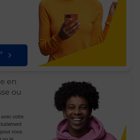
us
le en
sse ou
 avec votre
atuitement
 pour vous
r ou le