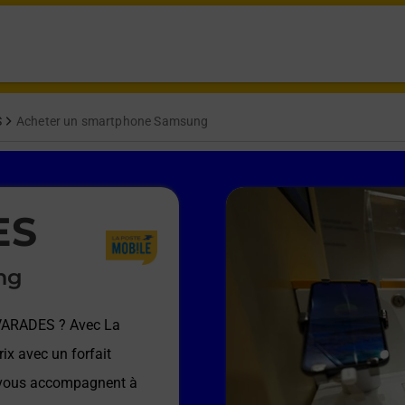
S
Acheter un smartphone Samsung
ES
ng
 VARADES
? Avec La
ix avec un forfait
e vous accompagnent à