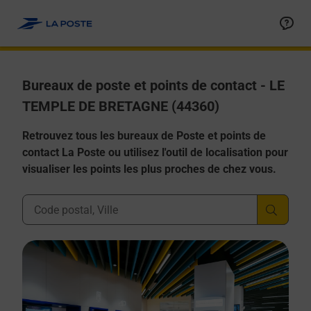
Allez au contenu
Afficher ou masquer la réponse
Afficher ou masquer la réponse
Afficher ou masquer la réponse
Afficher ou masquer la réponse
Afficher ou masquer la réponse
Bureaux de poste et points de contact - LE
TEMPLE DE BRETAGNE (44360)
Retrouvez tous les bureaux de Poste et points de
contact La Poste ou utilisez l'outil de localisation pour
visualiser les points les plus proches de chez vous.
Ville, Département, Code Postal