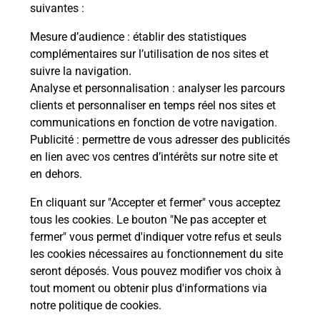
modification de livraison ?
suivantes :
Mesure d’audience
: établir des statistiques
complémentaires sur l’utilisation de nos sites et
Comment La Poste participe-t-elle
suivre la navigation.
à votre sécurité au quotidien ?
Analyse et personnalisation
: analyser les parcours
clients et personnaliser en temps réel nos sites et
communications en fonction de votre navigation.
Puis-je passer mon code de la route
Publicité
: permettre de vous adresser des publicités
avec La Poste et sous quelles
en lien avec vos centres d’intérêts sur notre site et
conditions ?
en dehors.
En cliquant sur "Accepter et fermer" vous acceptez
tous les cookies. Le bouton "Ne pas accepter et
fermer" vous permet d'indiquer votre refus et seuls
Localiser
Liste
Loire-Atlantique
LE TEMPLE DE BRETAGNE
les cookies nécessaires au fonctionnement du site
seront déposés. Vous pouvez modifier vos choix à
tout moment ou obtenir plus d'informations via
notre politique de cookies
.