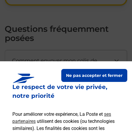
Questions fréquemment
posées
Comment envoyer mon colis de
chez moi ?
Ne pas accepter et fermer
Le respect de votre vie privée,
Est-il possible d’acheter un
notre priorité
emballage directement depuis un
bureau de Poste ?
Pour améliorer votre expérience, La Poste et
ses
partenaires
utilisent des cookies (ou technologies
Comment demander une
similaires). Les finalités des cookies sont les