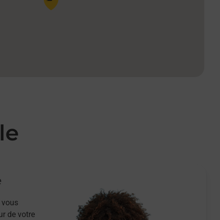
le
e
 vous
ur de votre