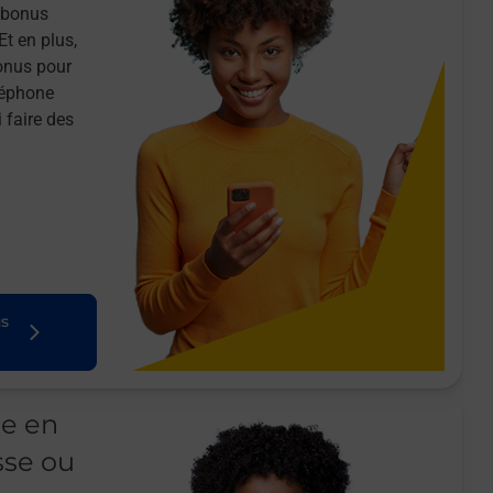
n bonus
Et en plus,
onus pour
léphone
 faire des
us
le en
sse ou