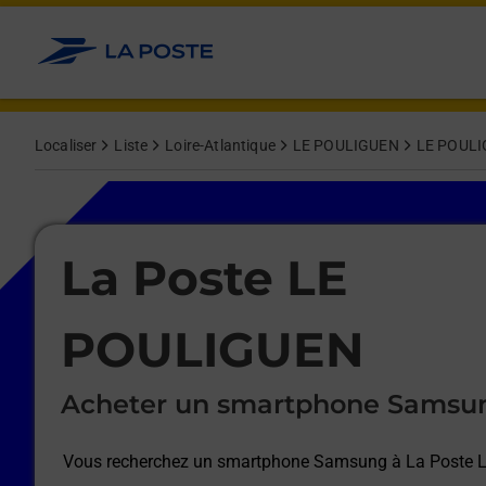
Le lien s'ouvre dans un nouvel onglet
Allez au contenu
Afficher ou masquer la réponse
Afficher ou masquer la réponse
Afficher ou masquer la réponse
Afficher ou masquer la réponse
Afficher ou masquer la réponse
Afficher ou masquer la réponse
Localiser
Liste
Loire-Atlantique
LE POULIGUEN
LE POUL
Le lien s'ouvre dans un nouvel onglet
La Poste LE
POULIGUEN
Acheter un smartphone Samsu
Vous recherchez un smartphone Samsung à
La Poste