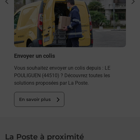
Ach
dent
sui
nte
Vous
de c
télé
de P
En
Envoyer un colis
Vous souhaitez envoyer un colis depuis : LE
POULIGUEN (44510) ? Découvrez toutes les
solutions proposées par La Poste.
En savoir plus
La Poste à proximité