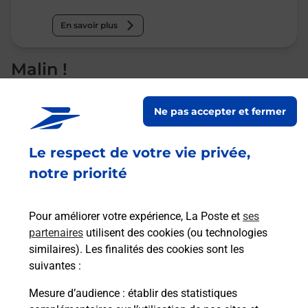
En savoir plus
Malin !
La Poste
Ne pas accepter et fermer
en ligne
Le respect de votre vie privée,
Ouvert 24h/24
notre priorité
En savoir plus
Pour améliorer votre expérience, La Poste et
ses
partenaires
utilisent des cookies (ou technologies
Recherchez un autre point de contact
similaires). Les finalités des cookies sont les
suivantes :
Mesure d’audience
: établir des statistiques