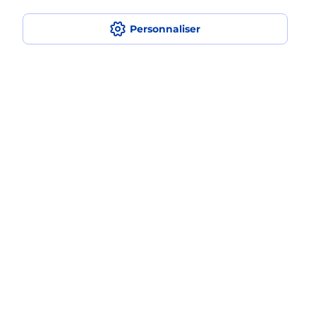
Est-ce que je peux assurer mon
Personnaliser
iPhone ?
Localiser
Liste
Loire-Atlantique
LE POULIGUEN
LE POULIGUEN
Acheter un iPhone neuf ou reconditionné
Plan du site
Accessibilité : partiellement conforme
Conditions contractuelles
Mentions légales