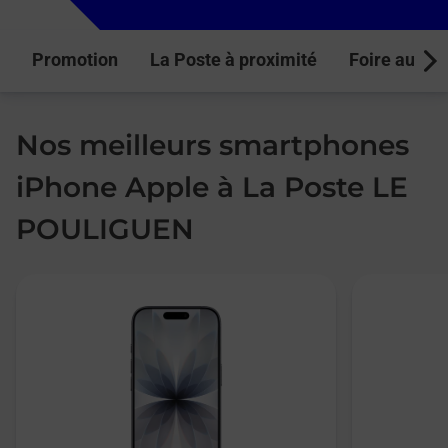
Promotion
La Poste à proximité
Foire aux q
Next
Nos meilleurs smartphones
iPhone Apple à La Poste LE
POULIGUEN