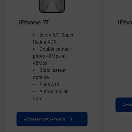
iPhone 17
iPho
Ecran 6,3’’ Super
Retina XDR
Double capteur
photo 48Mpx et
48Mpx
Stabilisateur
optique
Puce A19
Autonomie de
30h
Ache
Acheter cet iPhone