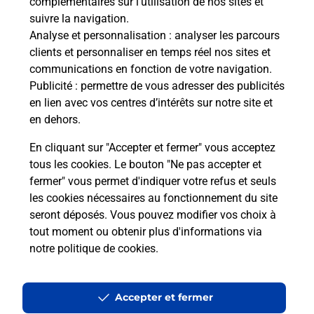
complémentaires sur l’utilisation de nos sites et
Questions fréquemment posées
suivre la navigation.
Analyse et personnalisation
: analyser les parcours
clients et personnaliser en temps réel nos sites et
Quel réseau utilise La Poste Mobile ?
communications en fonction de votre navigation.
Publicité
: permettre de vous adresser des publicités
en lien avec vos centres d’intérêts sur notre site et
Est-ce que je peux garder mon
en dehors.
numéro de mobile gratuitement ?
En cliquant sur "Accepter et fermer" vous acceptez
Est-ce que je peux bénéficier de la 5G
tous les cookies. Le bouton "Ne pas accepter et
avec La Poste Mobile ?
fermer" vous permet d'indiquer votre refus et seuls
les cookies nécessaires au fonctionnement du site
seront déposés. Vous pouvez modifier vos choix à
Est-ce que je peux utiliser mon forfait
à l’étranger avec La Poste Mobile ?
tout moment ou obtenir plus d'informations via
notre politique de cookies
.
Est-ce que je peux payer mon iPhone
en plusieurs fois avec La Poste Mobile
Accepter et fermer
?