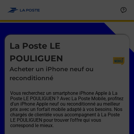
Le lien s'ouvre dans un nouvel onglet
Allez au contenu
Afficher ou masquer la réponse
Afficher ou masquer la réponse
Afficher ou masquer la réponse
Afficher ou masquer la réponse
Afficher ou masquer la réponse
Afficher ou masquer la réponse
Le lien s'ouvre dans un nouvel onglet
La Poste LE
POULIGUEN
Acheter un iPhone neuf ou
reconditionné
Vous recherchez un smartphone iPhone Apple à
La
Poste LE POULIGUEN
? Avec La Poste Mobile, profitez
d’un iPhone Apple neuf ou reconditionné au meilleur
prix avec un forfait mobile adapté à vos besoins. Nos
chargés de clientèle vous accompagnent à
La Poste
LE POULIGUEN
pour trouver l’offre qui vous
correspond le mieux.