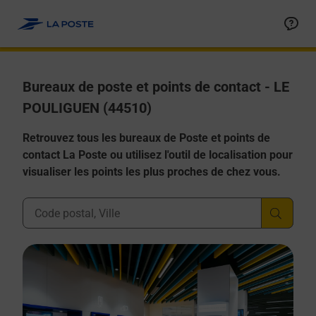
Allez au contenu
Afficher ou masquer la réponse
Afficher ou masquer la réponse
Afficher ou masquer la réponse
Afficher ou masquer la réponse
Afficher ou masquer la réponse
Bureaux de poste et points de contact - LE
POULIGUEN (44510)
Retrouvez tous les bureaux de Poste et points de
contact La Poste ou utilisez l'outil de localisation pour
visualiser les points les plus proches de chez vous.
Ville, Département, Code Postal