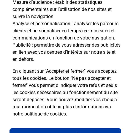
Mesure d’audience
: établir des statistiques
complémentaires sur l’utilisation de nos sites et
Comment La Poste participe-t-elle
suivre la navigation.
à votre sécurité au quotidien ?
Analyse et personnalisation
: analyser les parcours
clients et personnaliser en temps réel nos sites et
communications en fonction de votre navigation.
Puis-je passer mon code de la route
Publicité
: permettre de vous adresser des publicités
avec La Poste et sous quelles
en lien avec vos centres d’intérêts sur notre site et
conditions ?
en dehors.
En cliquant sur "Accepter et fermer" vous acceptez
tous les cookies. Le bouton "Ne pas accepter et
fermer" vous permet d'indiquer votre refus et seuls
Localiser
Liste
Loire-Atlantique
LE POULIGUEN
les cookies nécessaires au fonctionnement du site
seront déposés. Vous pouvez modifier vos choix à
tout moment ou obtenir plus d'informations via
notre politique de cookies
.
Plan du site