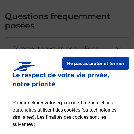
Questions fréquemment
posées
Comment envoyer mon colis de
chez moi ?
Ne pas accepter et fermer
Le respect de votre vie privée,
Est-il possible d’acheter un
notre priorité
emballage directement depuis un
bureau de Poste ?
Pour améliorer votre expérience, La Poste et
ses
partenaires
utilisent des cookies (ou technologies
Comment demander une
similaires). Les finalités des cookies sont les
modification de livraison ?
suivantes :