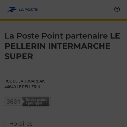
Le lien s'ouvre dans un nouvel onglet
Allez au contenu
Day of the Week
Get directions to La Poste Point partenaire at RUE DE LA JOU
Hours
La Poste Point partenaire
LE
PELLERIN INTERMARCHE
SUPER
RUE DE LA JOUARDAIS
44640
LE PELLERIN
Horaires