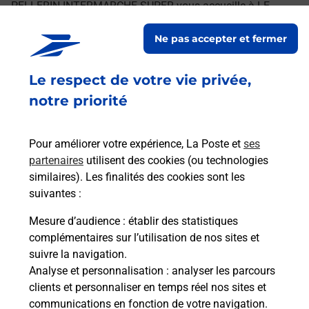
PELLERIN INTERMARCHE SUPER vous accueille à LE
PELLERIN pour répondre à vos besoins d'affranchissement
Ne pas accepter et fermer
Courrier-Colis.
Le respect de votre vie privée,
Retrouvez toutes nos offres en ligne sur notre site
notre priorité
Pour améliorer votre expérience, La Poste et
ses
partenaires
utilisent des cookies (ou technologies
similaires). Les finalités des cookies sont les
suivantes :
Mesure d’audience
: établir des statistiques
complémentaires sur l’utilisation de nos sites et
suivre la navigation.
Analyse et personnalisation
: analyser les parcours
clients et personnaliser en temps réel nos sites et
communications en fonction de votre navigation.