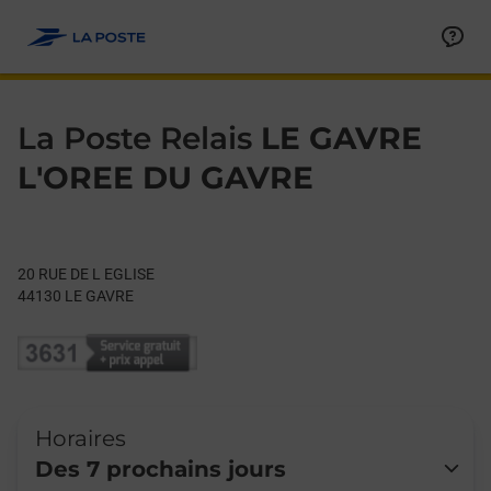
Le lien s'ouvre dans un nouvel onglet
Allez au contenu
Day of the Week
Get directions to La Poste Relais at 20 RUE DE L EGLISE LE GA
Hours
La Poste Relais
LE GAVRE
L'OREE DU GAVRE
20 RUE DE L EGLISE
44130
LE GAVRE
Horaires
Des 7 prochains jours