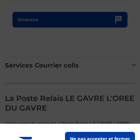
Le lien s'ouvre dans un nouvel onglet
Itinéraire
Services Courrier colis
La Poste Relais LE GAVRE L'OREE
DU GAVRE
Votre point de contact La Poste Relais LE GAVRE L'OREE
DU GAVRE vous accueille à LE GAVRE pour répondre à vos
Ne pas accepter et fermer
besoins d'affranchissement Courrier-Colis.