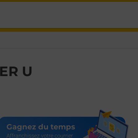
E,
ER U
Gagnez du temps
Affranchissez votre courrier