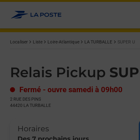
Le lien s'ouvre dans un nouvel onglet
Allez au contenu
Day of the Week
Get directions to Relais Pickup at 2 RUE DES PINS LA TURBALL
Hours
Localiser
Liste
Loire-Atlantique
LA TURBALLE
SUPER U
Relais Pickup
SUP
Fermé
-
ouvre samedi à
09h00
2 RUE DES PINS
44420
LA TURBALLE
Horaires
Des 7 prochains jours