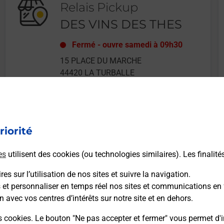
Relais Pickup
DES VINS DES THES
Fermé
-
ouvre samedi à
09h30
15 PLACE DU MARCHE
44420
LA TURBALLE
riorité
En savoir plus
es
utilisent des cookies (ou technologies similaires). Les finalité
es sur l’utilisation de nos sites et suivre la navigation.
s et personnaliser en temps réel nos sites et communications en 
n avec vos centres d’intérêts sur notre site et en dehors.
Recherchez un autre point de contact
s cookies. Le bouton "Ne pas accepter et fermer" vous permet d'i