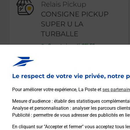
Relais Pickup
CONSIGNE PICKUP
SUPER U LA
TURBALLE
Ouvert
-
jusqu'à
23h59
2 RUE DES PINS
44420
LA TURBALLE
Le respect de votre vie privée, notre p
En savoir plus
Pour améliorer votre expérience, La Poste et
ses partenair
Mesure d’audience
: établir des statistiques complémentair
Analyse et personnalisation
: analyser les parcours client
Publicité
: permettre de vous adresser des publicités en lie
En cliquant sur "Accepter et fermer" vous acceptez tous le