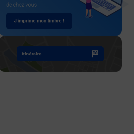
de chez vous
J'imprime mon timbre !
Itinéraire