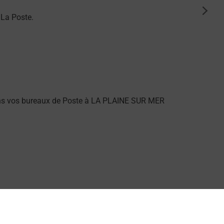
suiva
 La Poste.
ans vos bureaux de Poste à LA PLAINE SUR MER
ng dans vos bureaux de Poste à LA PLAINE SUR MER