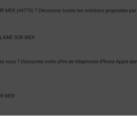
UR MER (44770) ? Découvrez toutes les solutions proposées par
ez vous ? Découvrez notre offre de téléphones iPhone Apple d
hez vous ? Découvrez notre offre de téléphones mobiles Samsu