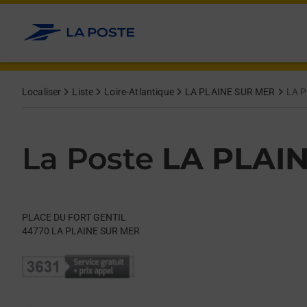
Le lien s'ouvre dans un nouvel onglet
Allez au contenu
Day of the Week
Get directions to La Poste at PLACE DU FORT GENTIL LA PLAI
Hours
Localiser
Liste
Loire-Atlantique
LA PLAINE SUR MER
LA 
La Poste
LA PLAI
PLACE DU FORT GENTIL
44770
LA PLAINE SUR MER