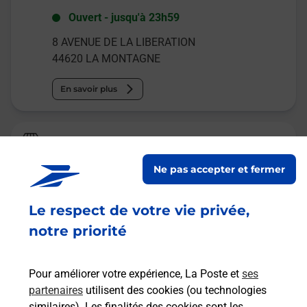
Ouvert
-
jusqu'à
23h59
8 AVENUE DE LA LIBERATION
44620
LA MONTAGNE
En savoir plus
Relais Pickup
ABV SERVICES
Ne pas accepter et fermer
Fermé
Le respect de votre vie privée,
LE BOIS BOUGON
44620
LA MONTAGNE
notre priorité
En savoir plus
Pour améliorer votre expérience, La Poste et
ses
partenaires
utilisent des cookies (ou technologies
Malin !
similaires). Les finalités des cookies sont les