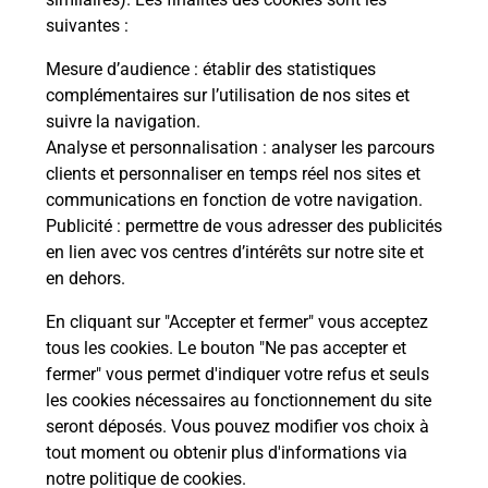
suivantes :
La Poste
Mesure d’audience
: établir des statistiques
en ligne
complémentaires sur l’utilisation de nos sites et
suivre la navigation.
Ouvert 24h/24
Analyse et personnalisation
: analyser les parcours
clients et personnaliser en temps réel nos sites et
En savoir plus
communications en fonction de votre navigation.
Publicité
: permettre de vous adresser des publicités
en lien avec vos centres d’intérêts sur notre site et
Recherchez un autre point de contact
en dehors.
En cliquant sur "Accepter et fermer" vous acceptez
tous les cookies. Le bouton "Ne pas accepter et
Localiser
Liste
Loire-Atlantique
LA MONTAGNE
fermer" vous permet d'indiquer votre refus et seuls
HYPER U LA MONTAGNE
les cookies nécessaires au fonctionnement du site
seront déposés. Vous pouvez modifier vos choix à
tout moment ou obtenir plus d'informations via
notre politique de cookies
.