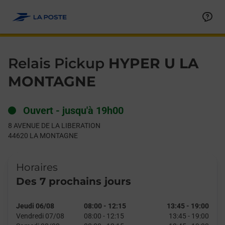
Le lien s'ouvre dans un nouvel onglet
Allez au contenu
Day of the Week
Get directions to Relais Pickup at 8 AVENUE DE LA LIBERATI
Hours
Relais Pickup
HYPER U LA
MONTAGNE
Ouvert
-
jusqu'à
19h00
8 AVENUE DE LA LIBERATION
44620
LA MONTAGNE
Horaires
Des 7 prochains jours
Jeudi 06/08
08:00
-
12:15
13:45
-
19:00
Vendredi 07/08
08:00
-
12:15
13:45
-
19:00