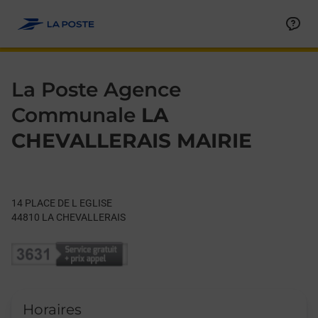
Le lien s'ouvre dans un nouvel onglet
Allez au contenu
Day of the Week
Get directions to La Poste Agence Communale at 14 PLACE D
Hours
La Poste Agence
Communale
LA
CHEVALLERAIS MAIRIE
14 PLACE DE L EGLISE
44810
LA CHEVALLERAIS
Horaires