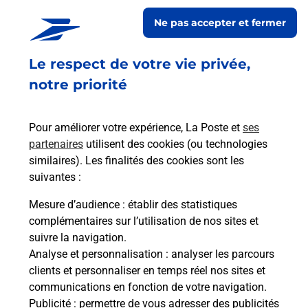
CHAPELLE
Ne pas accepter et fermer
Ouvert
-
jusqu'à
23h59
Le respect de votre vie privée,
4 RUE DES LEVEES MIRAUD
44410
LA CHAPELLE DES MARAIS
notre priorité
En savoir plus
Pour améliorer votre expérience, La Poste et
ses
partenaires
utilisent des cookies (ou technologies
Malin !
similaires). Les finalités des cookies sont les
suivantes :
La Poste
Mesure d’audience
: établir des statistiques
en ligne
complémentaires sur l’utilisation de nos sites et
suivre la navigation.
Ouvert 24h/24
Analyse et personnalisation
: analyser les parcours
clients et personnaliser en temps réel nos sites et
En savoir plus
communications en fonction de votre navigation.
Publicité
: permettre de vous adresser des publicités