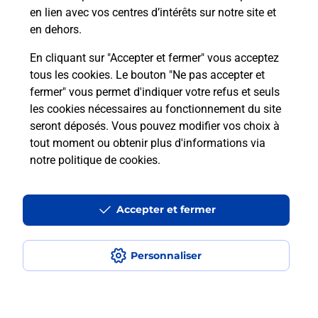
en lien avec vos centres d’intérêts sur notre site et
Recherchez un autre point de contact
en dehors.
En cliquant sur "Accepter et fermer" vous acceptez
tous les cookies. Le bouton "Ne pas accepter et
Localiser
Liste
Loire-Atlantique
fermer" vous permet d'indiquer votre refus et seuls
LA CHAPELLE DES MARAIS
TABAC PRESSE LOTO
les cookies nécessaires au fonctionnement du site
seront déposés. Vous pouvez modifier vos choix à
tout moment ou obtenir plus d'informations via
notre politique de cookies
.
Plan du site
Accessibilité : partiellement conforme
Accepter et fermer
Conditions contractuelles
Personnaliser
Mentions légales
Données personnelles et cookies