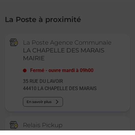
La Poste à proximité
La Poste Agence Communale
LA CHAPELLE DES MARAIS
MAIRIE
Fermé
-
ouvre mardi à
09h00
35 RUE DU LAVOIR
44410
LA CHAPELLE DES MARAIS
En savoir plus
Relais Pickup
CONSIGNE SUPER U LA