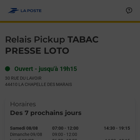
Le lien s'ouvre dans un nouvel onglet
Allez au contenu
Day of the Week
Get directions to Relais Pickup at 30 RUE DU LAVOIR LA CHA
Hours
Relais Pickup
TABAC
PRESSE LOTO
Ouvert
-
jusqu'à
19h15
30 RUE DU LAVOIR
44410
LA CHAPELLE DES MARAIS
Horaires
Des 7 prochains jours
Samedi 08/08
07:00
-
12:00
14:30
-
19:15
Dimanche 09/08
09:00
-
12:00