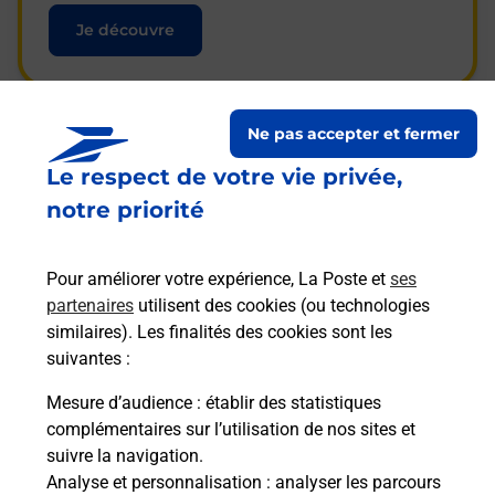
Je découvre
Ne pas accepter et fermer
Questions fréquemment
Le respect de votre vie privée,
posées
notre priorité
Pour améliorer votre expérience, La Poste et
ses
La téléassistance classique avec
partenaires
utilisent des cookies (ou technologies
médaillon d’alarme qu’est ce que
similaires). Les finalités des cookies sont les
c’est ?
suivantes :
Mesure d’audience
: établir des statistiques
complémentaires sur l’utilisation de nos sites et
Comment fonctionne la
suivre la navigation.
téléassistance classique ?
Analyse et personnalisation
: analyser les parcours