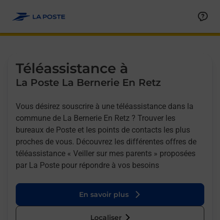
Allez au contenu
Afficher ou masquer la réponse
Afficher ou masquer la réponse
Afficher ou masquer la réponse
Téléassistance à
La Poste La Bernerie En Retz
Vous désirez souscrire à une téléassistance dans la
commune de La Bernerie En Retz ? Trouver les
bureaux de Poste et les points de contacts les plus
proches de vous. Découvrez les différentes offres de
téléassistance « Veiller sur mes parents » proposées
par La Poste pour répondre à vos besoins
En savoir plus
Localiser