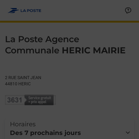
Le lien s'ouvre dans un nouvel onglet
Allez au contenu
Day of the Week
Get directions to La Poste Agence Communale at 2 RUE SAINT
Hours
La Poste Agence
Communale
HERIC MAIRIE
2 RUE SAINT JEAN
44810
HERIC
Horaires
Des 7 prochains jours