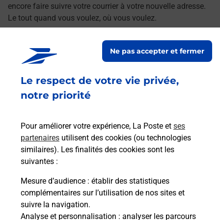
encore faire suivre votre courrier à votre nouvelle adresse.
Le tout quand vous voulez, où vous voulez.
Découvrez toutes les offres et services en ligne de
Ne pas accepter et fermer
La Poste
Le respect de votre vie privée,
notre priorité
Pour améliorer votre expérience, La Poste et
ses
partenaires
utilisent des cookies (ou technologies
similaires). Les finalités des cookies sont les
suivantes :
Mesure d’audience
: établir des statistiques
complémentaires sur l’utilisation de nos sites et
suivre la navigation.
Analyse et personnalisation
: analyser les parcours