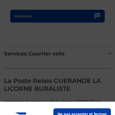
Le lien s'ouvre dans un nouvel onglet
Itinéraire
Services Courrier colis
La Poste Relais GUERANDE LA
LICORNE BURALISTE
Votre point de contact La Poste Relais GUERANDE LA
LICORNE BURALISTE vous accueille à GUERANDE pour
Ne pas accepter et fermer
répondre à vos besoins d'affranchissement Courrier-Colis.