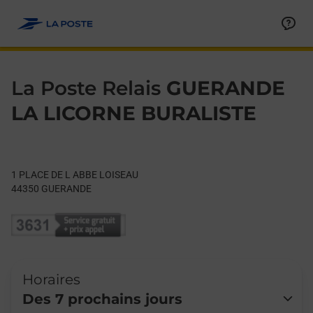
Le lien s'ouvre dans un nouvel onglet
Allez au contenu
Day of the Week
Get directions to La Poste Relais at 1 PLACE DE L ABBE LOIS
Hours
La Poste Relais
GUERANDE
LA LICORNE BURALISTE
1 PLACE DE L ABBE LOISEAU
44350
GUERANDE
Horaires
Des 7 prochains jours