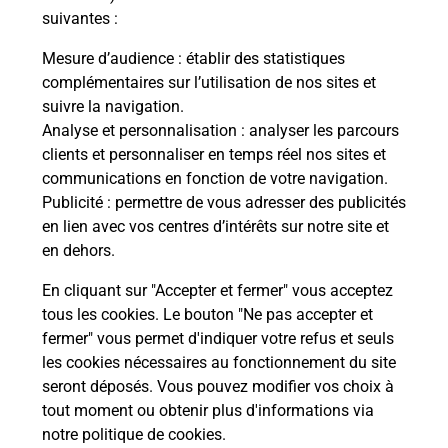
suivantes :
S'inscrire au code de la route
Mesure d’audience
: établir des statistiques
complémentaires sur l’utilisation de nos sites et
Vous cherchez à passer votre code de la route auto
suivre la navigation.
ou moto dans la commune Guemene Penfao ?
Analyse et personnalisation
: analyser les parcours
Découvrez toutes nos solutions.
clients et personnaliser en temps réel nos sites et
communications en fonction de votre navigation.
En savoir plus
Publicité
: permettre de vous adresser des publicités
en lien avec vos centres d’intérêts sur notre site et
en dehors.
En cliquant sur "Accepter et fermer" vous acceptez
tous les cookies. Le bouton "Ne pas accepter et
Localiser
Liste
Liste - téléassistance
Loire-Atlantique - téléassistance
fermer" vous permet d'indiquer votre refus et seuls
Guemene Penfao - téléassistance
les cookies nécessaires au fonctionnement du site
seront déposés. Vous pouvez modifier vos choix à
tout moment ou obtenir plus d'informations via
notre politique de cookies
.