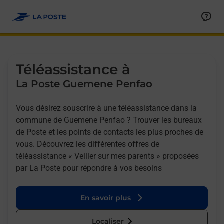
Allez au contenu
Afficher ou masquer la réponse
Afficher ou masquer la réponse
Afficher ou masquer la réponse
Téléassistance à
La Poste Guemene Penfao
Vous désirez souscrire à une téléassistance dans la
commune de Guemene Penfao ? Trouver les bureaux
de Poste et les points de contacts les plus proches de
vous. Découvrez les différentes offres de
téléassistance « Veiller sur mes parents » proposées
par La Poste pour répondre à vos besoins
En savoir plus
Localiser