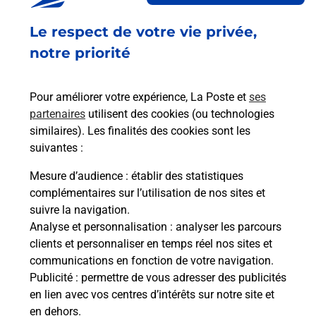
Fermé
-
jusqu'à
09h00
Le respect de votre vie privée,
33 RUE DE BESLE
44290
GUEMENE PENFAO
notre priorité
En savoir plus
Pour améliorer votre expérience, La Poste et
ses
partenaires
utilisent des cookies (ou technologies
Malin !
similaires). Les finalités des cookies sont les
suivantes :
La Poste
Mesure d’audience
: établir des statistiques
en ligne
complémentaires sur l’utilisation de nos sites et
suivre la navigation.
Ouvert 24h/24
Analyse et personnalisation
: analyser les parcours
clients et personnaliser en temps réel nos sites et
En savoir plus
communications en fonction de votre navigation.
Publicité
: permettre de vous adresser des publicités
en lien avec vos centres d’intérêts sur notre site et
Recherchez un autre point de contact
en dehors.