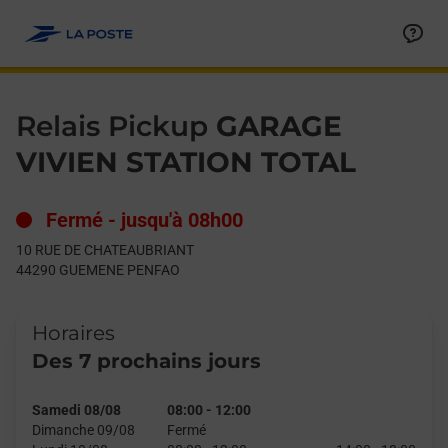
Le lien s'ouvre dans un nouvel onglet
Allez au contenu
Day of the Week
Get directions to Relais Pickup at 10 RUE DE CHATEAUBRIAN
Hours
Relais Pickup
GARAGE
VIVIEN STATION TOTAL
Fermé
-
jusqu'à
08h00
10 RUE DE CHATEAUBRIANT
44290
GUEMENE PENFAO
Horaires
Des 7 prochains jours
Samedi 08/08
08:00
-
12:00
Dimanche 09/08
Fermé