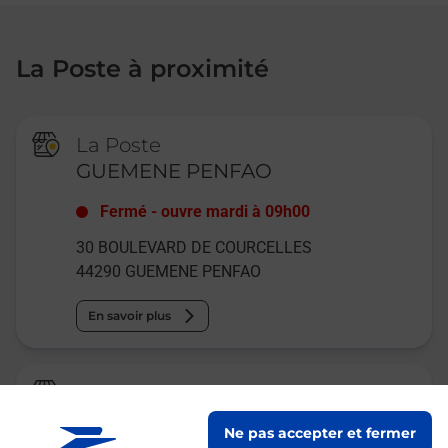
La Poste à proximité
La Poste
GUEMENE PENFAO
Fermé
-
ouvre mardi à
09h00
30 BOULEVARD DE COURCELLES
44290
GUEMENE PENFAO
En savoir plus
Relais Pickup
SUPER U
Ne pas accepter et fermer