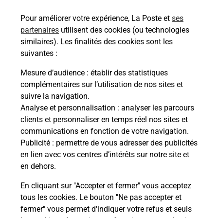
Pour améliorer votre expérience, La Poste et
ses
Malin !
partenaires
utilisent des cookies (ou technologies
similaires). Les finalités des cookies sont les
suivantes :
La Poste
en ligne
Mesure d’audience
: établir des statistiques
complémentaires sur l’utilisation de nos sites et
Ouvert 24h/24
suivre la navigation.
Analyse et personnalisation
: analyser les parcours
En savoir plus
clients et personnaliser en temps réel nos sites et
communications en fonction de votre navigation.
Publicité
: permettre de vous adresser des publicités
Recherchez un autre point de contact
en lien avec vos centres d’intérêts sur notre site et
en dehors.
En cliquant sur "Accepter et fermer" vous acceptez
Localiser
Liste
Loire-Atlantique
tous les cookies. Le bouton "Ne pas accepter et
GRANDCHAMP DES FONTAINES
fermer" vous permet d'indiquer votre refus et seuls
CONSIGNE INTERMARCHE GRANDCHAMPS