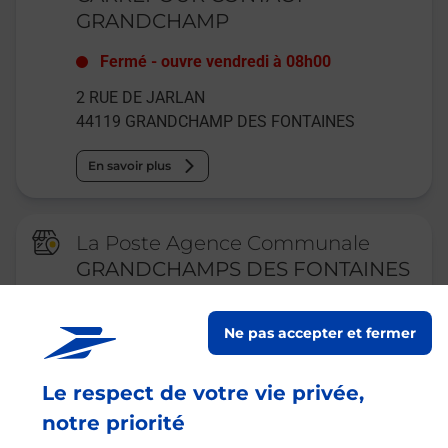
GRANDCHAMP
Fermé
-
ouvre vendredi à
08h00
2 RUE DE JARLAN
44119
GRANDCHAMP DES FONTAINES
En savoir plus
La Poste Agence Communale
GRANDCHAMPS DES FONTAINES
MAIRIE
Ne pas accepter et fermer
Fermé
-
ouvre vendredi à
09h00
29 AVENUE DU GENERAL DE GAULLE
Le respect de votre vie privée,
44119
GRANDCHAMP DES FONTAINES
notre priorité
En savoir plus