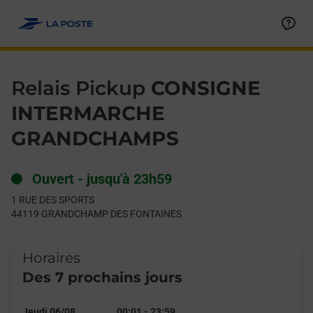
Le lien s'ouvre dans un nouvel onglet
Allez au contenu
Day of the Week
Get directions to Relais Pickup at 1 RUE DES SPORTS GRAN
Hours
Relais Pickup
CONSIGNE
INTERMARCHE
GRANDCHAMPS
Ouvert
-
jusqu'à
23h59
1 RUE DES SPORTS
44119
GRANDCHAMP DES FONTAINES
Horaires
Des 7 prochains jours
Jeudi 06/08
00:01
-
23:59