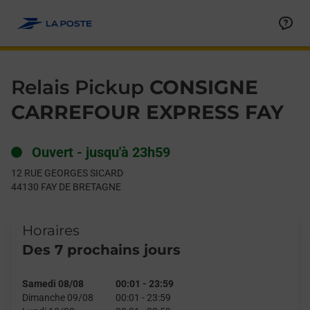
Le lien s'ouvre dans un nouvel onglet
Allez au contenu
Day of the Week
Get directions to Relais Pickup at 12 RUE GEORGES SICARD F
Hours
Relais Pickup
CONSIGNE
CARREFOUR EXPRESS FAY
Ouvert
-
jusqu'à
23h59
12 RUE GEORGES SICARD
44130
FAY DE BRETAGNE
Horaires
Des 7 prochains jours
Samedi 08/08
00:01
-
23:59
Dimanche 09/08
00:01
-
23:59