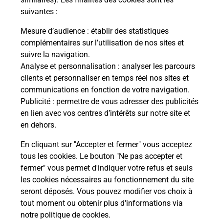
suivantes :
La Poste
Mesure d’audience
: établir des statistiques
en ligne
complémentaires sur l’utilisation de nos sites et
suivre la navigation.
Ouvert 24h/24
Analyse et personnalisation
: analyser les parcours
clients et personnaliser en temps réel nos sites et
En savoir plus
communications en fonction de votre navigation.
Publicité
: permettre de vous adresser des publicités
en lien avec vos centres d’intérêts sur notre site et
Recherchez un autre point de contact
en dehors.
En cliquant sur "Accepter et fermer" vous acceptez
tous les cookies. Le bouton "Ne pas accepter et
Localiser
Liste
Loire-Atlantique
FAY DE BRETAGNE
fermer" vous permet d'indiquer votre refus et seuls
CONSIGNE CARREFOUR EXPRESS FAY
les cookies nécessaires au fonctionnement du site
seront déposés. Vous pouvez modifier vos choix à
tout moment ou obtenir plus d'informations via
notre politique de cookies
.