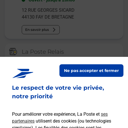
12 RUE GEORGES SICARD
44130
FAY DE BRETAGNE
En savoir plus
La Poste Relais
FAY DE BRETAGNE PRESSE
BURALISTE
Ne pas accepter et fermer
Ouvert
-
jusqu'à
12h00
Le respect de votre vie privée,
17 RUE DE LA MADELEINE
44130
FAY DE BRETAGNE
notre priorité
En savoir plus
Pour améliorer votre expérience, La Poste et
ses
partenaires
utilisent des cookies (ou technologies
Malin !
similaires). Les finalités des cookies sont les