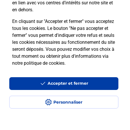
en lien avec vos centres d’intérêts sur notre site et
téléassistance classique ?
en dehors.
En cliquant sur "Accepter et fermer" vous acceptez
tous les cookies. Le bouton "Ne pas accepter et
Localiser
Liste
Liste - téléassistance
fermer" vous permet d'indiquer votre refus et seuls
Loire-Atlantique - téléassistance
Derval - téléassistance
les cookies nécessaires au fonctionnement du site
seront déposés. Vous pouvez modifier vos choix à
tout moment ou obtenir plus d'informations via
notre politique de cookies
.
Plan du site
Accessibilité : partiellement conforme
Accepter et fermer
Conditions contractuelles
Personnaliser
Mentions légales
Données personnelles et cookies