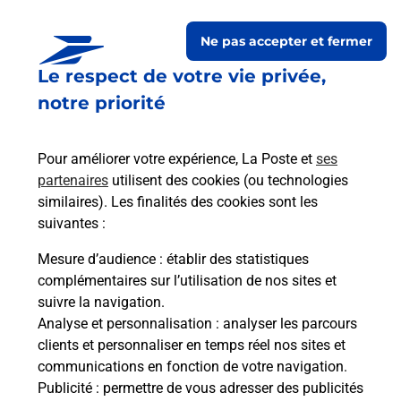
Ne pas accepter et fermer
Le respect de votre vie privée,
Questions fréquemment
notre priorité
posées
Pour améliorer votre expérience, La Poste et
ses
partenaires
utilisent des cookies (ou technologies
La téléassistance classique avec
similaires). Les finalités des cookies sont les
médaillon d’alarme qu’est ce que
suivantes :
c’est ?
Mesure d’audience
: établir des statistiques
complémentaires sur l’utilisation de nos sites et
Comment fonctionne la
suivre la navigation.
téléassistance classique ?
Analyse et personnalisation
: analyser les parcours
clients et personnaliser en temps réel nos sites et
communications en fonction de votre navigation.
Publicité
: permettre de vous adresser des publicités
Comment est installée la