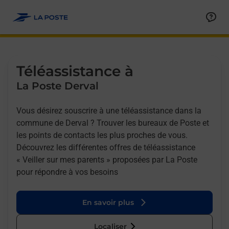
Allez au contenu
Afficher ou masquer la réponse
Afficher ou masquer la réponse
Afficher ou masquer la réponse
Téléassistance à
La Poste Derval
Vous désirez souscrire à une téléassistance dans la
commune de Derval ? Trouver les bureaux de Poste et
les points de contacts les plus proches de vous.
Découvrez les différentes offres de téléassistance
« Veiller sur mes parents » proposées par La Poste
pour répondre à vos besoins
En savoir plus
Localiser