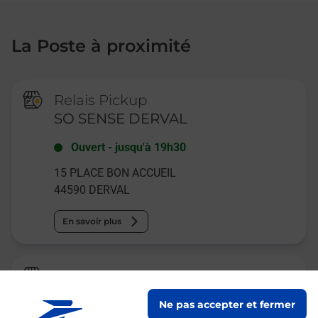
La Poste à proximité
Relais Pickup
SO SENSE DERVAL
Ouvert
-
jusqu'à
19h30
15 PLACE BON ACCUEIL
44590
DERVAL
En savoir plus
La Poste
DERVAL
Ne pas accepter et fermer