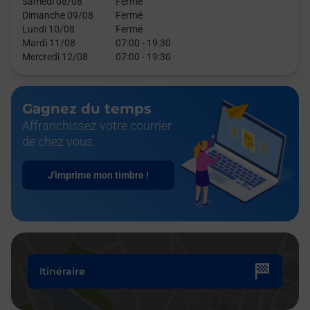
Samedi 08/08
Fermé
Dimanche 09/08
Fermé
Lundi 10/08
Fermé
Mardi 11/08
07:00
-
19:30
Mercredi 12/08
07:00
-
19:30
Gagnez du temps
Affranchissez votre courrier
de chez vous
J'imprime mon timbre !
Itinéraire