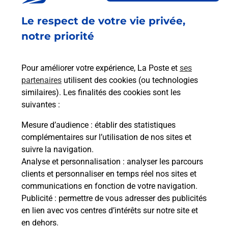
Fermé
-
ouvre vendredi à
09h00
Le respect de votre vie privée,
3 PLACE BON ACCUEIL
44590
DERVAL
notre priorité
En savoir plus
Pour améliorer votre expérience, La Poste et
ses
partenaires
utilisent des cookies (ou technologies
Malin !
similaires). Les finalités des cookies sont les
suivantes :
La Poste
Mesure d’audience
: établir des statistiques
en ligne
complémentaires sur l’utilisation de nos sites et
suivre la navigation.
Ouvert 24h/24
Analyse et personnalisation
: analyser les parcours
clients et personnaliser en temps réel nos sites et
En savoir plus
communications en fonction de votre navigation.
Publicité
: permettre de vous adresser des publicités
en lien avec vos centres d’intérêts sur notre site et
Recherchez un autre point de contact
en dehors.