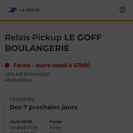
Le lien s'ouvre dans un nouvel onglet
Allez au contenu
Day of the Week
Get directions to Relais Pickup at 13 PLACE BON ACCUEIL DER
Hours
Relais Pickup
LE GOFF
BOULANGERIE
Fermé
-
ouvre mardi à
07h00
13 PLACE BON ACCUEIL
44590
DERVAL
Horaires
Des 7 prochains jours
Jeudi 06/08
Fermé
Vendredi 07/08
Fermé