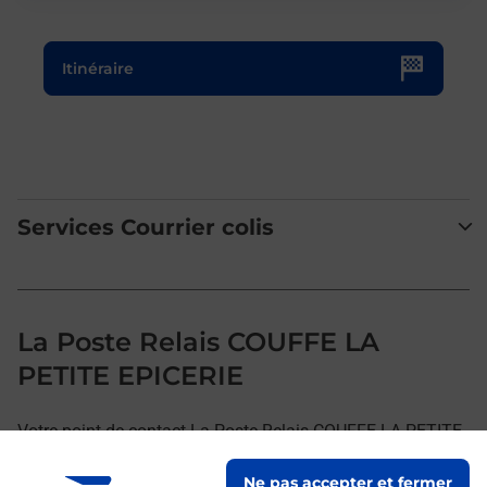
Le lien s'ouvre dans un nouvel onglet
Itinéraire
Services Courrier colis
La Poste Relais COUFFE LA
PETITE EPICERIE
Votre point de contact La Poste Relais COUFFE LA PETITE
EPICERIE vous accueille à COUFFE pour répondre à vos
Ne pas accepter et fermer
besoins d'affranchissement Courrier-Colis.