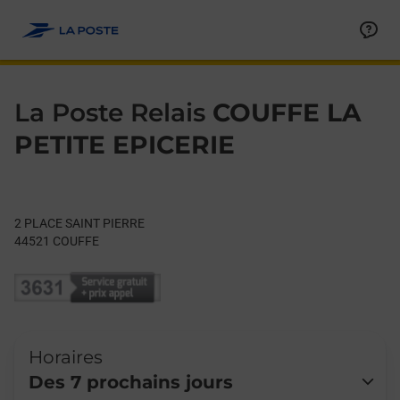
Le lien s'ouvre dans un nouvel onglet
Allez au contenu
Day of the Week
Get directions to La Poste Relais at 2 PLACE SAINT PIERRE CO
Hours
La Poste Relais
COUFFE LA
PETITE EPICERIE
2 PLACE SAINT PIERRE
44521
COUFFE
Horaires
Des 7 prochains jours