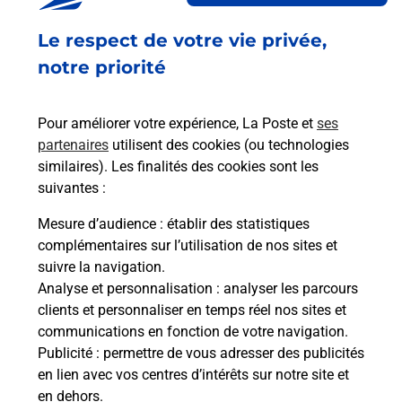
Fermé
-
ouvre samedi à
09h00
Le respect de votre vie privée,
1 PLACE LEON MOINARD
44220
COUERON
notre priorité
En savoir plus
Pour améliorer votre expérience, La Poste et
ses
partenaires
utilisent des cookies (ou technologies
Malin !
similaires). Les finalités des cookies sont les
suivantes :
La Poste
Mesure d’audience
: établir des statistiques
en ligne
complémentaires sur l’utilisation de nos sites et
suivre la navigation.
Ouvert 24h/24
Analyse et personnalisation
: analyser les parcours
clients et personnaliser en temps réel nos sites et
En savoir plus
communications en fonction de votre navigation.
Publicité
: permettre de vous adresser des publicités
en lien avec vos centres d’intérêts sur notre site et
Recherchez un autre point de contact
en dehors.