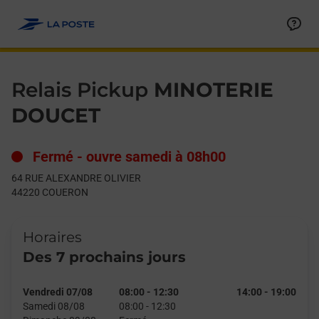
Le lien s'ouvre dans un nouvel onglet
Allez au contenu
Day of the Week
Get directions to Relais Pickup at 64 RUE ALEXANDRE OLIVIE
Hours
Relais Pickup
MINOTERIE
DOUCET
Fermé
-
ouvre samedi à
08h00
64 RUE ALEXANDRE OLIVIER
44220
COUERON
Horaires
Des 7 prochains jours
Vendredi 07/08
08:00
-
12:30
14:00
-
19:00
Samedi 08/08
08:00
-
12:30