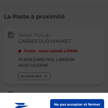
La Poste à proximité
Relais Pickup
CARREFOUR MARKET
Fermé
-
ouvre samedi à
09h00
98 BOULEVARD PAUL LANGEVIN
44220
COUERON
En savoir plus
La Poste
COUERON
Ne pas accepter et fermer