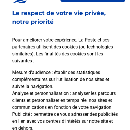
Fermé
-
jusqu'à
08h30
Le respect de votre vie privée,
14 BOULEVARD VICTOR HUGO
44110
CHATEAUBRIANT
notre priorité
En savoir plus
Pour améliorer votre expérience, La Poste et
ses
partenaires
utilisent des cookies (ou technologies
Malin !
similaires). Les finalités des cookies sont les
suivantes :
La Poste
Mesure d’audience
: établir des statistiques
en ligne
complémentaires sur l’utilisation de nos sites et
suivre la navigation.
Ouvert 24h/24
Analyse et personnalisation
: analyser les parcours
clients et personnaliser en temps réel nos sites et
En savoir plus
communications en fonction de votre navigation.
Publicité
: permettre de vous adresser des publicités
en lien avec vos centres d’intérêts sur notre site et
Recherchez un autre point de contact
en dehors.