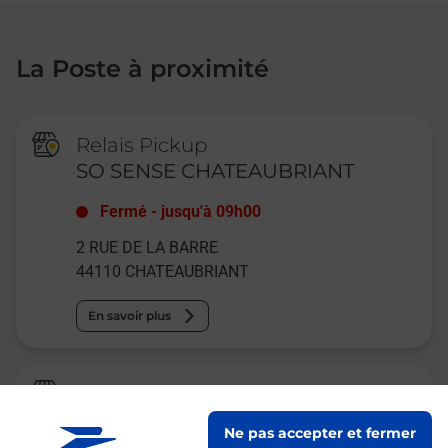
La Poste à proximité
Relais Pickup
SO SENSE CHATEAUBRIANT
Fermé
-
jusqu'à
09h00
2 RUE DE LA BARRE
44110
CHATEAUBRIANT
En savoir plus
La Poste Espace Clients Pro
CHATEAUBRIANT PDC1
Ne pas accepter et fermer