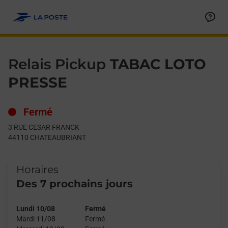
Le lien s'ouvre dans un nouvel onglet
Allez au contenu
Day of the Week
Get directions to Relais Pickup at 3 RUE CESAR FRANCK CHAT
Hours
Relais Pickup
TABAC LOTO
PRESSE
Fermé
3 RUE CESAR FRANCK
44110
CHATEAUBRIANT
Horaires
Des 7 prochains jours
Lundi 10/08
Fermé
Mardi 11/08
Fermé