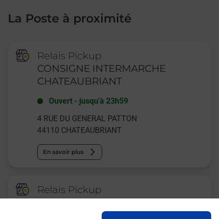
La Poste à proximité
Relais Pickup
CONSIGNE INTERMARCHE
CHATEAUBRIANT
Ouvert
-
jusqu'à
23h59
4 RUE DU GENERAL PATTON
44110
CHATEAUBRIANT
En savoir plus
Relais Pickup
CONSIGNE PICKUP BUT
CHATEAUBRIANT