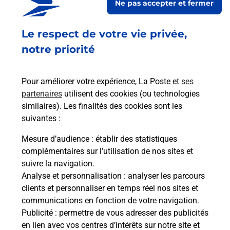
Ne pas accepter et fermer
Fermé
-
jusqu'à
09h30
Le respect de votre vie privée,
92 RUE DU GENERAL PATTON
44110
CHATEAUBRIANT
notre priorité
En savoir plus
Pour améliorer votre expérience, La Poste et
ses
partenaires
utilisent des cookies (ou technologies
Malin !
similaires). Les finalités des cookies sont les
suivantes :
La Poste
Mesure d’audience
: établir des statistiques
en ligne
complémentaires sur l’utilisation de nos sites et
suivre la navigation.
Ouvert 24h/24
Analyse et personnalisation
: analyser les parcours
clients et personnaliser en temps réel nos sites et
En savoir plus
communications en fonction de votre navigation.
Publicité
: permettre de vous adresser des publicités
en lien avec vos centres d’intérêts sur notre site et