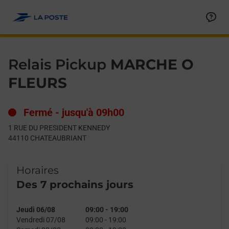
Le lien s'ouvre dans un nouvel onglet
Allez au contenu
Day of the Week
Get directions to Relais Pickup at 1 RUE DU PRESIDENT KEN
Hours
Relais Pickup
MARCHE O
FLEURS
Fermé
-
jusqu'à
09h00
1 RUE DU PRESIDENT KENNEDY
44110
CHATEAUBRIANT
Horaires
Des 7 prochains jours
Jeudi 06/08
09:00
-
19:00
Vendredi 07/08
09:00
-
19:00