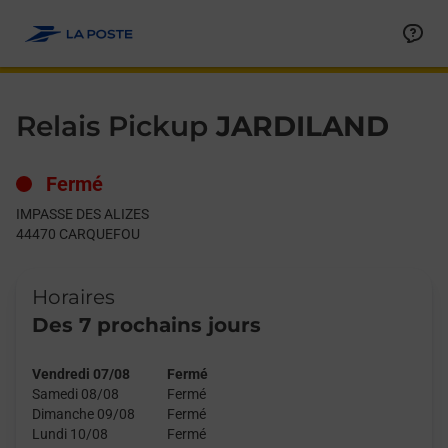
Le lien s'ouvre dans un nouvel onglet
Allez au contenu
Day of the Week
Get directions to Relais Pickup at IMPASSE DES ALIZES CARQ
Hours
Relais Pickup
JARDILAND
Fermé
IMPASSE DES ALIZES
44470
CARQUEFOU
Horaires
Des 7 prochains jours
Vendredi 07/08
Fermé
Samedi 08/08
Fermé
Dimanche 09/08
Fermé
Lundi 10/08
Fermé