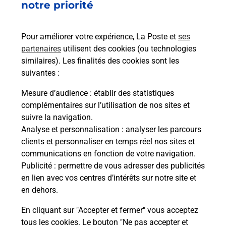
37 RUE DE LA MAINGUAIS
notre priorité
44470
CARQUEFOU
Pour améliorer votre expérience, La Poste et
ses
En savoir plus
partenaires
utilisent des cookies (ou technologies
similaires). Les finalités des cookies sont les
Malin !
suivantes :
Mesure d’audience
: établir des statistiques
La Poste
complémentaires sur l’utilisation de nos sites et
en ligne
suivre la navigation.
Analyse et personnalisation
: analyser les parcours
Ouvert 24h/24
clients et personnaliser en temps réel nos sites et
communications en fonction de votre navigation.
En savoir plus
Publicité
: permettre de vous adresser des publicités
en lien avec vos centres d’intérêts sur notre site et
en dehors.
Recherchez un autre point de contact
En cliquant sur "Accepter et fermer" vous acceptez
tous les cookies. Le bouton "Ne pas accepter et