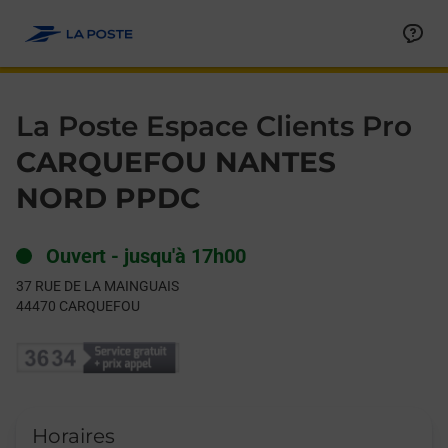
Le lien s'ouvre dans un nouvel onglet
Allez au contenu
Day of the Week
Get directions to La Poste Espace Clients Pro at 37 RUE DE 
Hours
La Poste Espace Clients Pro
CARQUEFOU NANTES
NORD PPDC
Ouvert
-
jusqu'à
17h00
37 RUE DE LA MAINGUAIS
44470
CARQUEFOU
Horaires