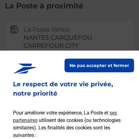
La Poste à proximité
La Poste Relais
NANTES CARQUEFOU
CARREFOUR CITY
Ouvert
-
jusqu'à
22h00
Ne pas accepter et fermer
26 ROUTE DE CARQUEFOU
44300
NANTES
Le respect de votre vie privée,
En savoir plus
notre priorité
Pour améliorer votre expérience, La Poste et
ses
La Poste
partenaires
utilisent des cookies (ou technologies
NANTES ST JOSEPH DE PORTERIE
similaires). Les finalités des cookies sont les
Fermeture Temporaire
suivantes :