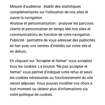
5 PLACE DES TONNELIERS
Mesure d’audience
: établir des statistiques
44300
NANTES
complémentaires sur l’utilisation de nos sites et
suivre la navigation.
En savoir plus
Analyse et personnalisation
: analyser les parcours
clients et personnaliser en temps réel nos sites et
communications en fonction de votre navigation.
Malin !
Publicité
: permettre de vous adresser des publicités
en lien avec vos centres d’intérêts sur notre site et
La Poste
en dehors.
en ligne
En cliquant sur "Accepter et fermer" vous acceptez
Ouvert 24h/24
tous les cookies. Le bouton "Ne pas accepter et
fermer" vous permet d'indiquer votre refus et seuls
En savoir plus
les cookies nécessaires au fonctionnement du site
seront déposés. Vous pouvez modifier vos choix à
tout moment ou obtenir plus d'informations via
notre politique de cookies
.
Recherchez un autre point de contact