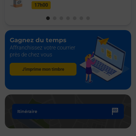
17h00
Gagnez du temps
Affranchissez votre courrier
près de chez vous
J'imprime mon timbre
Itinéraire