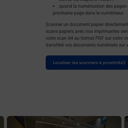
quand la numérisation des pages e
prochaine page dans le numériseur.
Scanner un document papier directemen
scans papiers avec nos imprimantes seron
votre scan A4 au format PDF sur votre cl
transféré vos documents numérisés sur vo
Le lien s'ouvre dans un nouvel onglet
Localiser les scanners à proximité
En savoir plus
E