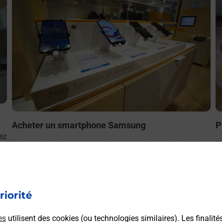
Acheter un smartphone Samsung
P
ez
Vous recherchez un smartphone pas cher proche de chez
V
le
vous ? Découvrez notre offre de téléphones mobiles
(
Samsung dans vos bureaux de Poste à CARQUEFOU
d
(44470) !
riorité
En savoir plus
es
utilisent des cookies (ou technologies similaires). Les finalité