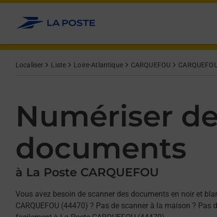
Allez au contenu
Afficher ou masquer la réponse
Afficher ou masquer la réponse
Afficher ou masquer la réponse
Localiser
Liste
Loire-Atlantique
CARQUEFOU
CARQUEFO
Numériser d
documents
à La Poste CARQUEFOU
Vous avez besoin de scanner des documents en noir et bla
CARQUEFOU (44470) ? Pas de scanner à la maison ? Pas de 