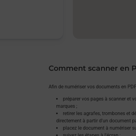
Comment scanner en 
Afin de numériser vos documents en PDF, 
préparer vos pages à scanner et v
marques ;
retirer les agrafes, trombones et 
directement à partir d'un document p
placez le document à numériser sur
suivez les étapes à l'écran ;