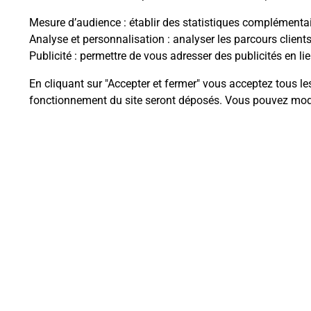
Mesure d’audience
: établir des statistiques complémentair
Analyse et personnalisation
: analyser les parcours client
Publicité
: permettre de vous adresser des publicités en lie
Questions fréque
En cliquant sur "Accepter et fermer" vous acceptez tous le
fonctionnement du site seront déposés. Vous pouvez modi
Quel est le prix d’une numérisati
Où faire des numérisations à pro
Comment numériser un docume