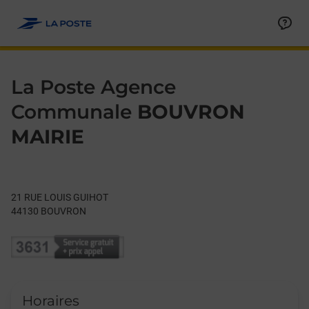
Le lien s'ouvre dans un nouvel onglet
Allez au contenu
Day of the Week
Get directions to La Poste Agence Communale at 21 RUE LOU
Hours
La Poste Agence
Communale
BOUVRON
MAIRIE
21 RUE LOUIS GUIHOT
44130
BOUVRON
Horaires