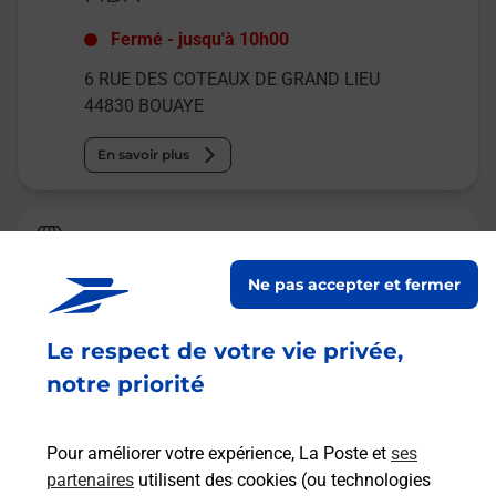
Fermé
-
jusqu'à
10h00
6 RUE DES COTEAUX DE GRAND LIEU
44830
BOUAYE
En savoir plus
Relais Pickup
CORALIE COUTURE
Ne pas accepter et fermer
Fermé
Le respect de votre vie privée,
13 ROUTE DES MARES
44830
BOUAYE
notre priorité
En savoir plus
Pour améliorer votre expérience, La Poste et
ses
partenaires
utilisent des cookies (ou technologies