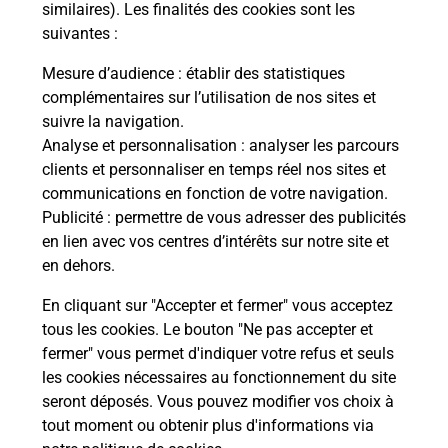
Malin !
similaires). Les finalités des cookies sont les
suivantes :
La Poste
Mesure d’audience
: établir des statistiques
en ligne
complémentaires sur l’utilisation de nos sites et
suivre la navigation.
Ouvert 24h/24
Analyse et personnalisation
: analyser les parcours
clients et personnaliser en temps réel nos sites et
En savoir plus
communications en fonction de votre navigation.
Publicité
: permettre de vous adresser des publicités
en lien avec vos centres d’intérêts sur notre site et
Recherchez un autre point de contact
en dehors.
En cliquant sur "Accepter et fermer" vous acceptez
tous les cookies. Le bouton "Ne pas accepter et
Localiser
Liste
Loire-Atlantique
BOUAYE
fermer" vous permet d'indiquer votre refus et seuls
CONSIGNE PICKUP SCARAMOUCHE BOUAYE
les cookies nécessaires au fonctionnement du site
seront déposés. Vous pouvez modifier vos choix à
tout moment ou obtenir plus d'informations via