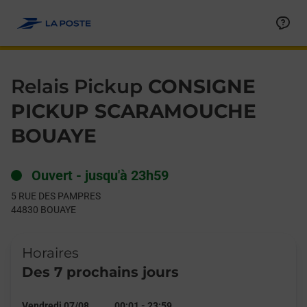
Le lien s'ouvre dans un nouvel onglet
Allez au contenu
Day of the Week
Get directions to Relais Pickup at 5 RUE DES PAMPRES BOUAYE
Hours
Relais Pickup
CONSIGNE
PICKUP SCARAMOUCHE
BOUAYE
Ouvert
-
jusqu'à
23h59
5 RUE DES PAMPRES
44830
BOUAYE
Horaires
Des 7 prochains jours
Vendredi 07/08
00:01
-
23:59