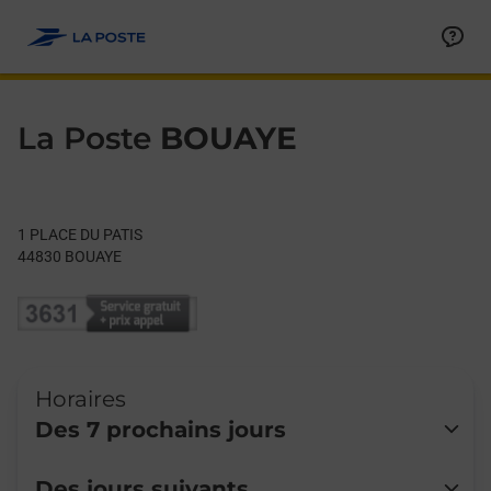
Le lien s'ouvre dans un nouvel onglet
Allez au contenu
Day of the Week
Get directions to La Poste at 1 PLACE DU PATIS BOUAYE,
Hours
La Poste
BOUAYE
1 PLACE DU PATIS
44830
BOUAYE
Horaires
Des 7 prochains jours
Lundi
Fermé
Des jours suivants