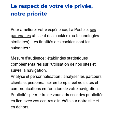
Le respect de votre vie privée,
Code de la route auto ou moto
notre priorité
Vous cherchez à passer votre code de la route auto
ou moto au Bureau La Poste - BOUAYE (44830) ?
Pour améliorer votre expérience, La Poste et
ses
Découvrez l'offre proposée par La Poste.
partenaires
utilisent des cookies (ou technologies
similaires). Les finalités des cookies sont les
En savoir plus
Je réserve
suivantes :
En savoir plus
Mesure d’audience
: établir des statistiques
Permis Bateau
complémentaires sur l’utilisation de nos sites et
Vous cherchez à passer votre permis bateau à
suivre la navigation.
Bouaye (44830) ? Découvrez l'offre proposée par
Analyse et personnalisation
: analyser les parcours
La Poste.
clients et personnaliser en temps réel nos sites et
communications en fonction de votre navigation.
Publicité
En savoir plus
: permettre de vous adresser des publicités
en lien avec vos centres d’intérêts sur notre site et
en dehors.
Je réserve ma session