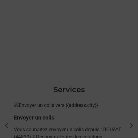
Services
En savoir plus
Envoyer un colis
dent
sui
Vous souhaitez envoyer un colis depuis : BOUAYE
(44830) ? Découvrez toutes les solutions