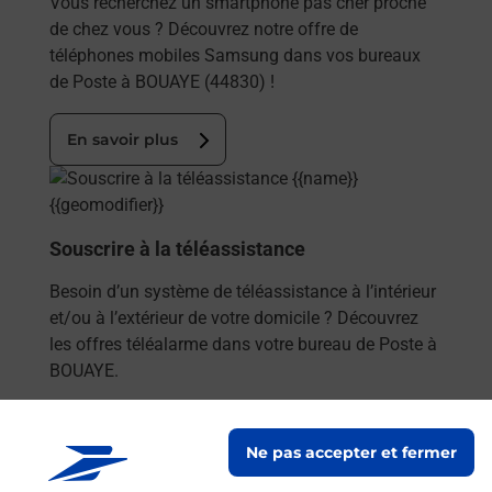
Vous recherchez un smartphone pas cher proche
de chez vous ? Découvrez notre offre de
téléphones mobiles Samsung dans vos bureaux
de Poste à BOUAYE (44830) !
En savoir plus
En savoir plus
Souscrire à la téléassistance
Besoin d’un système de téléassistance à l’intérieur
et/ou à l’extérieur de votre domicile ? Découvrez
les offres téléalarme dans votre bureau de Poste à
BOUAYE.
En savoir plus
Ne pas accepter et fermer
En savoir plus