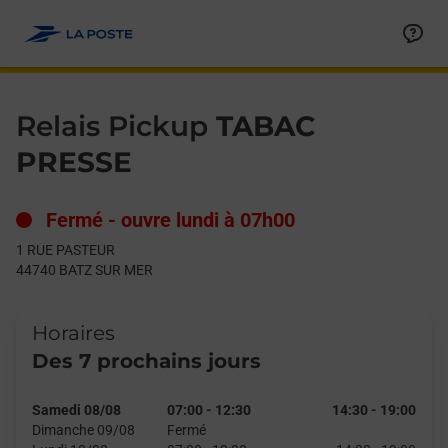
Le lien s'ouvre dans un nouvel onglet
Allez au contenu
Day of the Week
Get directions to Relais Pickup at 1 RUE PASTEUR BATZ SUR M
Hours
Relais Pickup
TABAC
PRESSE
Fermé
-
ouvre lundi à
07h00
1 RUE PASTEUR
44740
BATZ SUR MER
Horaires
Des 7 prochains jours
Samedi 08/08
07:00
-
12:30
14:30
-
19:00
Dimanche 09/08
Fermé