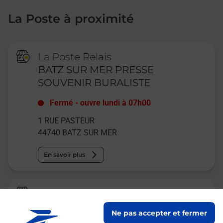
La Poste à proximité
La Poste Relais
BATZ SUR MER PRESSE
SOUVENIR BURALISTE
Fermé
-
ouvre lundi à
07h00
1 RUE PASTEUR
44740
BATZ SUR MER
En savoir plus
La Poste
LE CROISIC
Ne pas accepter et fermer