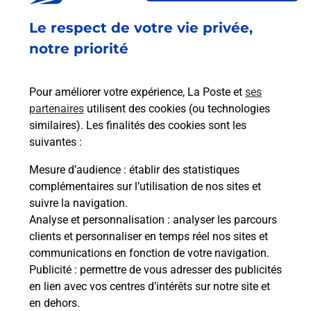
Fermé
-
ouvre mardi à
09h00
Le respect de votre vie privée,
QUAI HERVE RIELLE
44490
LE CROISIC
notre priorité
En savoir plus
Pour améliorer votre expérience, La Poste et
ses
partenaires
utilisent des cookies (ou technologies
Malin !
similaires). Les finalités des cookies sont les
suivantes :
La Poste
Mesure d’audience
: établir des statistiques
en ligne
complémentaires sur l’utilisation de nos sites et
suivre la navigation.
Ouvert 24h/24
Analyse et personnalisation
: analyser les parcours
clients et personnaliser en temps réel nos sites et
En savoir plus
communications en fonction de votre navigation.
Publicité
: permettre de vous adresser des publicités
en lien avec vos centres d’intérêts sur notre site et
Recherchez un autre point de contact
en dehors.