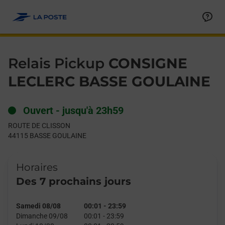
Le lien s'ouvre dans un nouvel onglet
Allez au contenu
Day of the Week
Get directions to Relais Pickup at ROUTE DE CLISSON BASSE 
Hours
Relais Pickup
CONSIGNE
LECLERC BASSE GOULAINE
Ouvert
-
jusqu'à
23h59
ROUTE DE CLISSON
44115
BASSE GOULAINE
Horaires
Des 7 prochains jours
Samedi 08/08
00:01
-
23:59
Dimanche 09/08
00:01
-
23:59