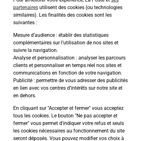
partenaires
utilisent des cookies (ou technologies
Malin !
similaires). Les finalités des cookies sont les
suivantes :
La Poste
Mesure d’audience
: établir des statistiques
en ligne
complémentaires sur l’utilisation de nos sites et
suivre la navigation.
Ouvert 24h/24
Analyse et personnalisation
: analyser les parcours
clients et personnaliser en temps réel nos sites et
En savoir plus
communications en fonction de votre navigation.
Publicité
: permettre de vous adresser des publicités
en lien avec vos centres d’intérêts sur notre site et
Recherchez un autre point de contact
en dehors.
En cliquant sur "Accepter et fermer" vous acceptez
tous les cookies. Le bouton "Ne pas accepter et
Localiser
Liste
Loire-Atlantique
BASSE GOULAINE
fermer" vous permet d'indiquer votre refus et seuls
CONSIGNE LECLERC BASSE GOULAINE
les cookies nécessaires au fonctionnement du site
seront déposés. Vous pouvez modifier vos choix à