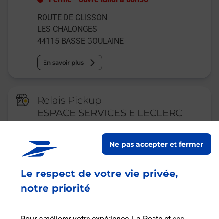
ROUTE DE CLISSON
LES CHALONGES
44115
BASSE GOULAINE
En savoir plus
Relais Pickup
ESPACE SERVICES E LECLERC
BASSE GOULAINE
Ne pas accepter et fermer
Fermé
-
ouvre lundi à
08h30
ROUTE DE CLISSON
Le respect de votre vie privée,
ESPACE SERVICES SUR PARKING
44115
BASSE GOULAINE
notre priorité
En savoir plus
Pour améliorer votre expérience, La Poste et
ses