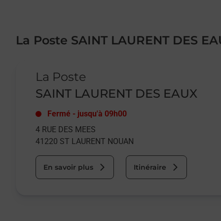
La Poste SAINT LAURENT DES E
Le lien s'ouvre dans un nouvel onglet
La Poste
SAINT LAURENT DES EAUX
Fermé
-
jusqu'à
09h00
4 RUE DES MEES
41220
ST LAURENT NOUAN
En savoir plus
Itinéraire