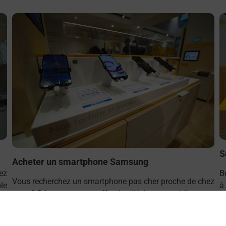
En savoir plus
E
S
Acheter un smartphone Samsung
ez
B
Vous recherchez un smartphone pas cher proche de chez
le
à
vous ? Découvrez notre offre de téléphones mobiles
t
Samsung dans vos bureaux de Poste à SAINT LAURENT
L
DES EAUX (41220) !