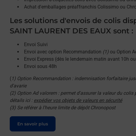
Achat d'emballages préaffranchis Colissimo ou Chr
Les solutions d'envois de colis di
SAINT LAURENT DES EAUX sont :
Envoi Suivi
Envoi avec option Recommandation
(1)
ou Option A
Envoi Express (dès le lendemain matin avant 10h o
Envoi sous 48h
(
1) Option Recommandation : indemnisation forfaitaire jus
d'avarie
(2) Option Ad valorem : permet d'assurer la valeur du colis
détails ici :
expédier vos objets de valeurs en sécurité
(3) Se référer à l'heure limite de dépôt Chronopost
Le lien s'ouvre dans un nouvel onglet
En savoir plus