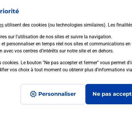
riorité
En savoir plus
es
utilisent des cookies (ou technologies similaires). Les finalité
es sur l’utilisation de nos sites et suivre la navigation.
s et personnaliser en temps réel nos sites et communications en 
mment posées
n avec vos centres d’intérêts sur notre site et en dehors.
s cookies. Le bouton "Ne pas accepter et fermer" vous permet d'i
fier vos choix à tout moment ou obtenir plus d'informations vi
é en ligne depuis votre boîte aux let
Personnaliser
Ne pas accept
re un retour chez un e-commerçant s
 prix ?