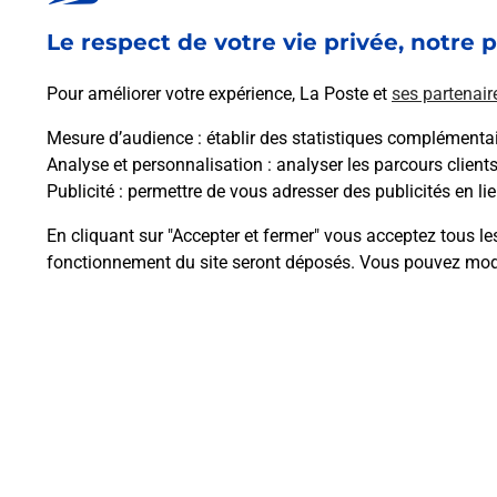
En savoir plus
Le respect de votre vie privée, notre p
Pour améliorer votre expérience, La Poste et
ses partenair
Mesure d’audience
: établir des statistiques complémentair
Analyse et personnalisation
: analyser les parcours client
Questions fréque
Publicité
: permettre de vous adresser des publicités en lie
En cliquant sur "Accepter et fermer" vous acceptez tous le
fonctionnement du site seront déposés. Vous pouvez modi
Comment retourner un colis achet
Comment envoyer un colis ou fai
Envoyer un petit colis au meilleur