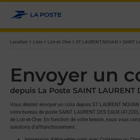
Allez au contenu
Afficher ou masquer la réponse
Afficher ou masquer la réponse
Afficher ou masquer la réponse
Localiser
Liste
Loir-et-Cher
ST LAURENT NOUAN
SAINT L
Envoyer un co
depuis La Poste SAINT LAURENT
Vous désirez envoyer un colis depuis ST LAURENT NOUAN
votre bureau de poste SAINT LAURENT DES EAUX (41220), 
de Loir-et-Cher. En fonction de votre besoin, nous vous cons
solutions d'affranchissement :
Impression d'étiquettes colis avec Colissimo ou Chr