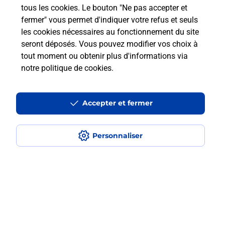
tous les cookies. Le bouton "Ne pas accepter et
Est-ce que je peux payer mon
fermer" vous permet d'indiquer votre refus et seuls
smartphone Samsung en plusieurs
les cookies nécessaires au fonctionnement du site
fois avec La Poste Mobile ?
seront déposés. Vous pouvez modifier vos choix à
tout moment ou obtenir plus d'informations via
Est-ce que je peux assurer mon
notre politique de cookies
.
smartphone Samsung ?
Accepter et fermer
Localiser
Liste
Loir-et-Cher
ST LAURENT NOUAN
SAINT LAURENT DES EAUX
Acheter un smartphone Samsung
Personnaliser
Plan du site
Accessibilité : partiellement conforme