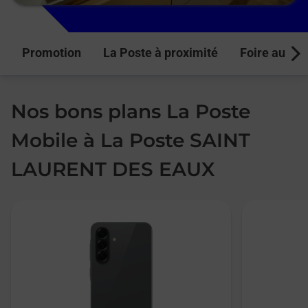
Promotion
La Poste à proximité
Foire aux q
Next
Nos bons plans La Poste
Mobile à La Poste SAINT
LAURENT DES EAUX