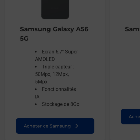
Samsung Galaxy A56
Sams
5G
Ecran 6,7’’ Super
AMOLED
Triple capteur :
50Mpx, 12Mpx,
5Mpx
Fonctionnalités
IA
Stockage de 8Go
Ache
Acheter ce Samsung