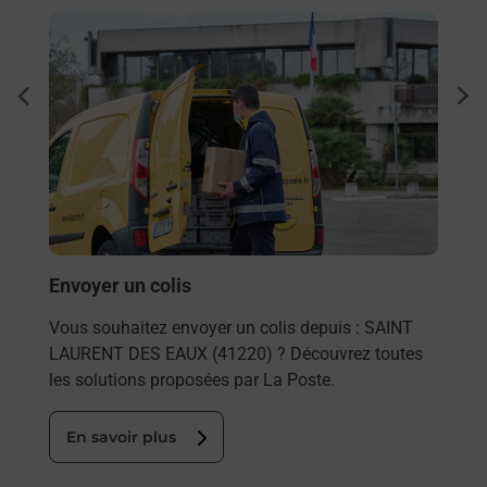
En savoir plus
En sa
à
Ache
dent
sui
fre
Vous
de c
télé
Post
En
Envoyer un colis
Vous souhaitez envoyer un colis depuis : SAINT
LAURENT DES EAUX (41220) ? Découvrez toutes
les solutions proposées par La Poste.
En savoir plus