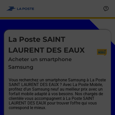
Le lien s'ouvre dans un nouvel onglet
Allez au contenu
Afficher ou masquer la réponse
Afficher ou masquer la réponse
Afficher ou masquer la réponse
Afficher ou masquer la réponse
Afficher ou masquer la réponse
Afficher ou masquer la réponse
Le lien s'ouvre dans un nouvel onglet
La Poste SAINT
LAURENT DES EAUX
Acheter un smartphone
Samsung
Vous recherchez un smartphone Samsung à
La Poste
SAINT LAURENT DES EAUX
? Avec La Poste Mobile,
profitez d’un Samsung neuf au meilleur prix avec un
forfait mobile adapté à vos besoins. Nos chargés de
clientèle vous accompagnent à
La Poste SAINT
LAURENT DES EAUX
pour trouver l’offre qui vous
correspond le mieux.