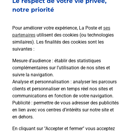
Le respect de votre vie privée,
notre priorité
Questions fréquemment posées
Pour améliorer votre expérience, La Poste et
ses
partenaires
utilisent des cookies (ou technologies
similaires). Les finalités des cookies sont les
suivantes :
Quel réseau utilise La Poste Mobile ?
Mesure d’audience
: établir des statistiques
complémentaires sur l’utilisation de nos sites et
Est-ce que je peux garder mon
numéro de mobile gratuitement ?
suivre la navigation.
Analyse et personnalisation
: analyser les parcours
clients et personnaliser en temps réel nos sites et
Est-ce que je peux bénéficier de la 5G
communications en fonction de votre navigation.
avec La Poste Mobile ?
Publicité
: permettre de vous adresser des publicités
en lien avec vos centres d’intérêts sur notre site et
Est-ce que je peux utiliser mon forfait
en dehors.
à l’étranger avec La Poste Mobile ?
En cliquant sur "Accepter et fermer" vous acceptez