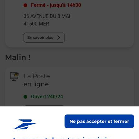
Fermé
-
jusqu'à
14h30
36 AVENUE DU 8 MAI
41500
MER
En savoir plus
Malin !
La Poste
en ligne
Ouvert 24h/24
En savoir plus
Ne pas accepter et fermer
Recherchez un autre point de contact