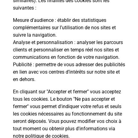
similaires). Les finalités des cookies sont les
VIGNY
suivantes :
Vous
de c
Mesure d’audience
: établir des statistiques
télé
complémentaires sur l’utilisation de nos sites et
de P
suivre la navigation.
Analyse et personnalisation
: analyser les parcours
En
clients et personnaliser en temps réel nos sites et
Acheter un iPhone neuf ou reconditionné
communications en fonction de votre navigation.
Publicité
: permettre de vous adresser des publicités
Vous recherchez un smartphone pas cher proche
en lien avec vos centres d’intérêts sur notre site et
de chez vous ? Découvrez notre offre de
en dehors.
téléphones iPhone Apple dans vos bureaux de
Poste à SAVIGNY SUR BRAYE (41360) !
En cliquant sur "Accepter et fermer" vous acceptez
tous les cookies. Le bouton "Ne pas accepter et
En savoir plus
fermer" vous permet d'indiquer votre refus et seuls
les cookies nécessaires au fonctionnement du site
seront déposés. Vous pouvez modifier vos choix à
tout moment ou obtenir plus d'informations via
Questions fréquemment posées
notre politique de cookies
.