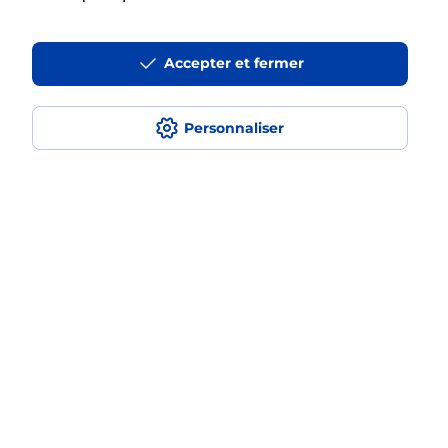
Accepter et fermer
La téléassistance classique avec
médaillon d’alarme qu’est ce que
c’est ?
Personnaliser
Comment fonctionne la
téléassistance classique ?
Comment est installée la
téléassistance classique ?
Localiser
Liste
Loir-et-Cher
SAVIGNY SUR BRAYE
SAVIGNY SUR BRAYE
Teleassistance