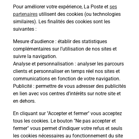
Recherchez un autre point de contact
Pour améliorer votre expérience, La Poste et
ses
partenaires
utilisent des cookies (ou technologies
similaires). Les finalités des cookies sont les
suivantes :
Questions fréquemment posées
Mesure d’audience
: établir des statistiques
complémentaires sur l’utilisation de nos sites et
suivre la navigation.
Quel réseau utilise La Poste Mobile ?
Analyse et personnalisation
: analyser les parcours
clients et personnaliser en temps réel nos sites et
communications en fonction de votre navigation.
Est-ce que je peux garder mon
Publicité
: permettre de vous adresser des publicités
numéro de mobile gratuitement ?
en lien avec vos centres d’intérêts sur notre site et
en dehors.
Est-ce que je peux bénéficier de la 5G
avec La Poste Mobile ?
En cliquant sur "Accepter et fermer" vous acceptez
tous les cookies. Le bouton "Ne pas accepter et
fermer" vous permet d'indiquer votre refus et seuls
Est-ce que je peux utiliser mon forfait
à l’étranger avec La Poste Mobile ?
les cookies nécessaires au fonctionnement du site