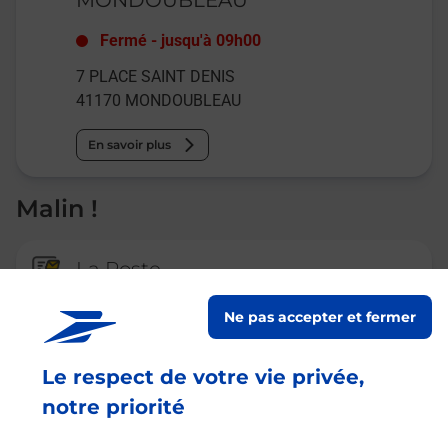
Fermé
-
jusqu'à
09h00
7 PLACE SAINT DENIS
41170
MONDOUBLEAU
En savoir plus
Malin !
La Poste
en ligne
Ne pas accepter et fermer
Ouvert 24h/24
Le respect de votre vie privée,
En savoir plus
notre priorité