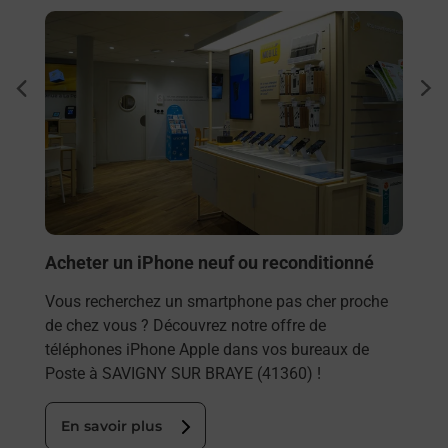
En savoir plus
En sa
Envo
dent
sui
Vous
rieur
SUR 
ez
solu
ste à
En
Acheter un iPhone neuf ou reconditionné
Vous recherchez un smartphone pas cher proche
de chez vous ? Découvrez notre offre de
téléphones iPhone Apple dans vos bureaux de
Poste à SAVIGNY SUR BRAYE (41360) !
En savoir plus