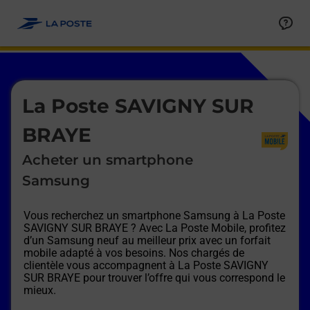
Le lien s'ouvre dans un nouvel onglet
Allez au contenu
Afficher ou masquer la réponse
Afficher ou masquer la réponse
Afficher ou masquer la réponse
Afficher ou masquer la réponse
Afficher ou masquer la réponse
Afficher ou masquer la réponse
Le lien s'ouvre dans un nouvel onglet
La Poste SAVIGNY SUR
BRAYE
Acheter un smartphone
Samsung
Vous recherchez un smartphone Samsung à
La Poste
SAVIGNY SUR BRAYE
? Avec La Poste Mobile, profitez
d’un Samsung neuf au meilleur prix avec un forfait
mobile adapté à vos besoins. Nos chargés de
clientèle vous accompagnent à
La Poste SAVIGNY
SUR BRAYE
pour trouver l’offre qui vous correspond le
mieux.