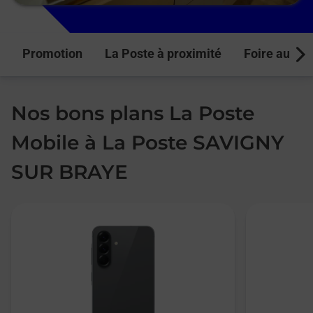
Promotion
La Poste à proximité
Foire aux q
Next
Nos bons plans La Poste
Mobile à La Poste SAVIGNY
SUR BRAYE