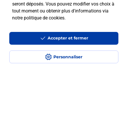
seront déposés. Vous pouvez modifier vos choix à
tout moment ou obtenir plus d'informations via
Est-ce que je peux payer mon
notre politique de cookies
.
smartphone Samsung en plusieurs
fois avec La Poste Mobile ?
Accepter et fermer
Est-ce que je peux assurer mon
smartphone Samsung ?
Personnaliser
Localiser
Liste
Loir-et-Cher
SAVIGNY SUR BRAYE
SAVIGNY SUR BRAYE
Acheter un smartphone Samsung
Plan du site
Accessibilité : partiellement conforme