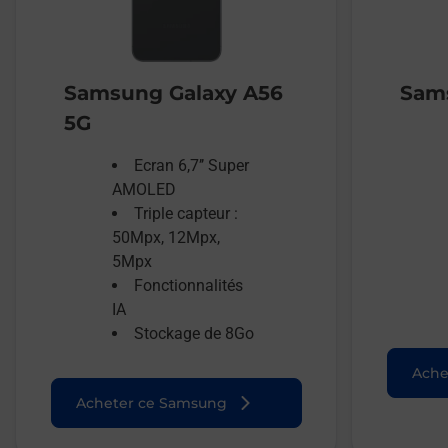
Samsung Galaxy A56
Sams
5G
Ecran 6,7’’ Super
AMOLED
Triple capteur :
50Mpx, 12Mpx,
5Mpx
Fonctionnalités
IA
Stockage de 8Go
Ache
Acheter ce Samsung