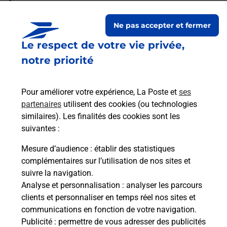
Ne pas accepter et fermer
Existe-il une différence pour
Le respect de votre vie privée,
l’inscription à l’épreuve du code
Auto ou Moto ?
notre priorité
Pour améliorer votre expérience, La Poste et
ses
Les éléments à apporter le jour de
partenaires
utilisent des cookies (ou technologies
l'examen auto ou moto ?
similaires). Les finalités des cookies sont les
suivantes :
Mesure d’audience
: établir des statistiques
Quelles sont les pièces d’identité
complémentaires sur l’utilisation de nos sites et
acceptées pour le passage de
suivre la navigation.
l'examen du code de la route auto
Analyse et personnalisation
: analyser les parcours
et moto ?
clients et personnaliser en temps réel nos sites et
communications en fonction de votre navigation.
Publicité
: permettre de vous adresser des publicités