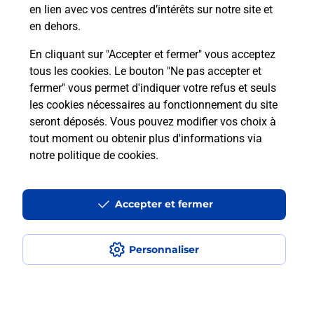
Qu'est-ce qu'un NEPH ?
en lien avec vos centres d’intérêts sur notre site et
en dehors.
En cliquant sur "Accepter et fermer" vous acceptez
tous les cookies. Le bouton "Ne pas accepter et
Localiser
Liste
Liste - examen code de la route
Loir-et-Cher - examen code de la route
fermer" vous permet d'indiquer votre refus et seuls
Saint Laurent Nouan - examen code de la route
les cookies nécessaires au fonctionnement du site
seront déposés. Vous pouvez modifier vos choix à
tout moment ou obtenir plus d'informations via
notre politique de cookies
.
Plan du site
Accessibilité : partiellement conforme
Accepter et fermer
Conditions contractuelles
Personnaliser
Mentions légales
Données personnelles et cookies