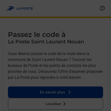
Allez au contenu
Afficher ou masquer la réponse
Afficher ou masquer la réponse
Afficher ou masquer la réponse
Afficher ou masquer la réponse
Passez le code à
La Poste Saint Laurent Nouan
Vous désirez passer le code de la route dans la
commune de Saint Laurent Nouan ? Trouvez les
bureaux de Poste et les points de contacts les plus
proches de vous. Découvrez l’offre d’examen proposée
par La Poste pour répondre à votre besoin
En savoir plus
Localiser