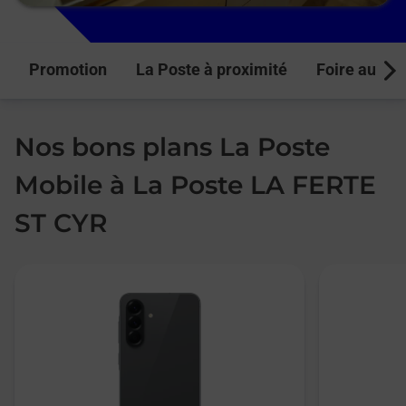
Promotion
La Poste à proximité
Foire aux q
Next
Nos bons plans La Poste
Mobile à La Poste LA FERTE
ST CYR