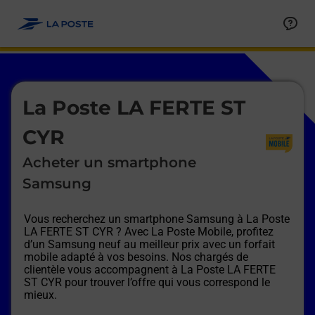
Le lien s'ouvre dans un nouvel onglet
Allez au contenu
Afficher ou masquer la réponse
Afficher ou masquer la réponse
Afficher ou masquer la réponse
Afficher ou masquer la réponse
Afficher ou masquer la réponse
Afficher ou masquer la réponse
Le lien s'ouvre dans un nouvel onglet
La Poste LA FERTE ST
CYR
Acheter un smartphone
Samsung
Vous recherchez un smartphone Samsung à
La Poste
LA FERTE ST CYR
? Avec La Poste Mobile, profitez
d’un Samsung neuf au meilleur prix avec un forfait
mobile adapté à vos besoins. Nos chargés de
clientèle vous accompagnent à
La Poste LA FERTE
ST CYR
pour trouver l’offre qui vous correspond le
mieux.