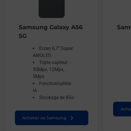
Samsung Galaxy A56
Sams
5G
Ecran 6,7’’ Super
AMOLED
Triple capteur :
50Mpx, 12Mpx,
5Mpx
Fonctionnalités
IA
Stockage de 8Go
Ache
Acheter ce Samsung