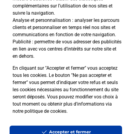
complémentaires sur l’utilisation de nos sites et
suivre la navigation.
Analyse et personnalisation
: analyser les parcours
Questions fréquemment posées
clients et personnaliser en temps réel nos sites et
communications en fonction de votre navigation.
Publicité
: permettre de vous adresser des publicités
Quel réseau utilise La Poste Mobile ?
en lien avec vos centres d’intérêts sur notre site et
en dehors.
Est-ce que je peux garder mon
En cliquant sur "Accepter et fermer" vous acceptez
numéro de mobile gratuitement ?
tous les cookies. Le bouton "Ne pas accepter et
fermer" vous permet d'indiquer votre refus et seuls
Est-ce que je peux bénéficier de la 5G
les cookies nécessaires au fonctionnement du site
avec La Poste Mobile ?
seront déposés. Vous pouvez modifier vos choix à
tout moment ou obtenir plus d'informations via
notre politique de cookies
.
Est-ce que je peux utiliser mon forfait
à l’étranger avec La Poste Mobile ?
Accepter et fermer