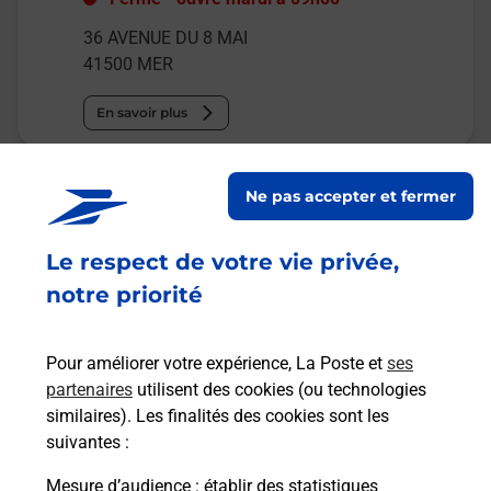
36 AVENUE DU 8 MAI
41500
MER
En savoir plus
Malin !
Ne pas accepter et fermer
La Poste
Le respect de votre vie privée,
en ligne
notre priorité
Ouvert 24h/24
Pour améliorer votre expérience, La Poste et
ses
En savoir plus
partenaires
utilisent des cookies (ou technologies
similaires). Les finalités des cookies sont les
suivantes :
Recherchez un autre point de contact
Mesure d’audience
: établir des statistiques