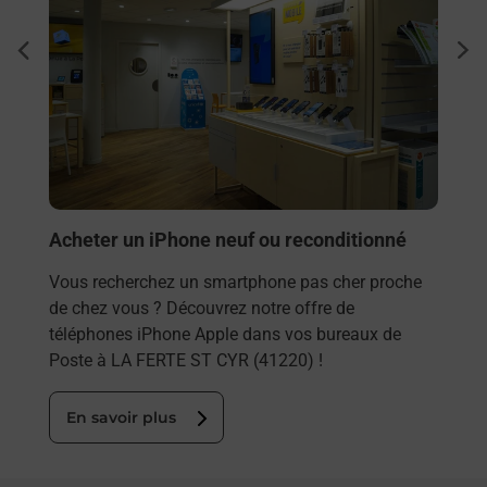
Sous
dent
sui
s
Besoi
et/ou
les 
LA F
En
Acheter un iPhone neuf ou reconditionné
Vous recherchez un smartphone pas cher proche
de chez vous ? Découvrez notre offre de
téléphones iPhone Apple dans vos bureaux de
Poste à LA FERTE ST CYR (41220) !
En savoir plus