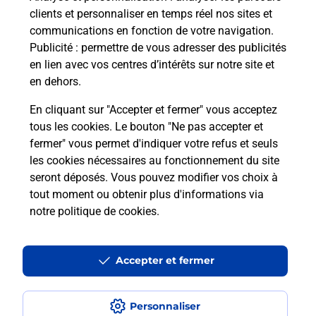
clients et personnaliser en temps réel nos sites et
communications en fonction de votre navigation.
Questions fréquemment posées
Publicité
: permettre de vous adresser des publicités
en lien avec vos centres d’intérêts sur notre site et
en dehors.
Quel réseau utilise La Poste Mobile ?
En cliquant sur "Accepter et fermer" vous acceptez
tous les cookies. Le bouton "Ne pas accepter et
Est-ce que je peux garder mon
fermer" vous permet d'indiquer votre refus et seuls
numéro de mobile gratuitement ?
les cookies nécessaires au fonctionnement du site
seront déposés. Vous pouvez modifier vos choix à
Est-ce que je peux bénéficier de la 5G
tout moment ou obtenir plus d'informations via
avec La Poste Mobile ?
notre politique de cookies
.
Est-ce que je peux utiliser mon forfait
à l’étranger avec La Poste Mobile ?
Accepter et fermer
Est-ce que je peux payer mon iPhone
Personnaliser