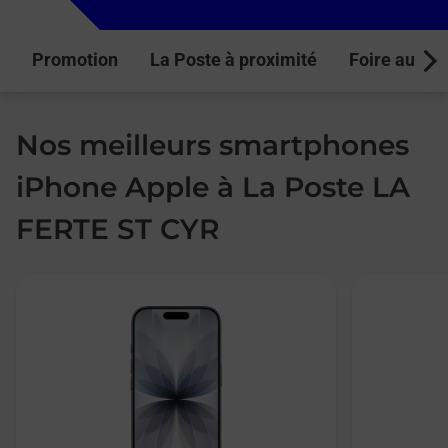
Promotion
La Poste à proximité
Foire aux q
Next
Nos meilleurs smartphones
iPhone Apple à La Poste LA
FERTE ST CYR