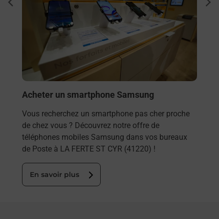
Sous
dent
sui
s
Besoi
et/ou
les 
LA F
En
Acheter un smartphone Samsung
Vous recherchez un smartphone pas cher proche
de chez vous ? Découvrez notre offre de
téléphones mobiles Samsung dans vos bureaux
de Poste à LA FERTE ST CYR (41220) !
En savoir plus