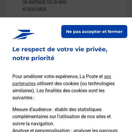
36 AVENUE DU 8 MAI
41500
MER
En savoir plus
Ne pas accepter et fermer
Malin !
Le respect de votre vie privée,
notre priorité
La Poste
en ligne
Pour améliorer votre expérience, La Poste et
ses
Ouvert 24h/24
partenaires
utilisent des cookies (ou technologies
similaires). Les finalités des cookies sont les
En savoir plus
suivantes :
Mesure d’audience
: établir des statistiques
Recherchez un autre point de contact
complémentaires sur l’utilisation de nos sites et
suivre la navigation.
Analyse et personnalisation
: analyser les parcours