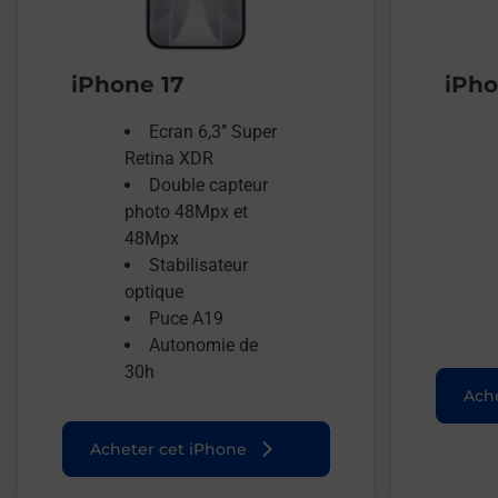
iPhone 17
iPho
Ecran 6,3’’ Super
Retina XDR
Double capteur
photo 48Mpx et
48Mpx
Stabilisateur
optique
Puce A19
Autonomie de
30h
Ache
Acheter cet iPhone