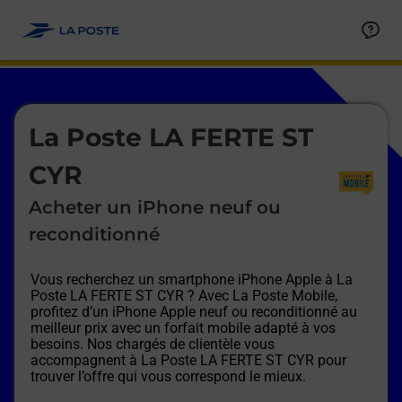
Le lien s'ouvre dans un nouvel onglet
Allez au contenu
Afficher ou masquer la réponse
Afficher ou masquer la réponse
Afficher ou masquer la réponse
Afficher ou masquer la réponse
Afficher ou masquer la réponse
Afficher ou masquer la réponse
Le lien s'ouvre dans un nouvel onglet
La Poste LA FERTE ST
CYR
Acheter un iPhone neuf ou
reconditionné
Vous recherchez un smartphone iPhone Apple à
La
Poste LA FERTE ST CYR
? Avec La Poste Mobile,
profitez d’un iPhone Apple neuf ou reconditionné au
meilleur prix avec un forfait mobile adapté à vos
besoins. Nos chargés de clientèle vous
accompagnent à
La Poste LA FERTE ST CYR
pour
trouver l’offre qui vous correspond le mieux.