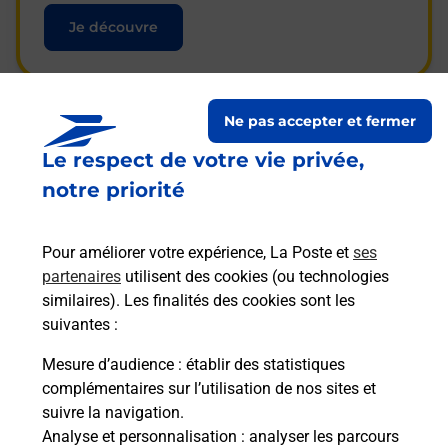
Je découvre
Ne pas accepter et fermer
Questions fréquemment
Le respect de votre vie privée,
posées
notre priorité
Pour améliorer votre expérience, La Poste et
ses
La téléassistance classique avec
partenaires
utilisent des cookies (ou technologies
médaillon d’alarme qu’est ce que
similaires). Les finalités des cookies sont les
c’est ?
suivantes :
Mesure d’audience
: établir des statistiques
complémentaires sur l’utilisation de nos sites et
Comment fonctionne la
suivre la navigation.
téléassistance classique ?
Analyse et personnalisation
: analyser les parcours