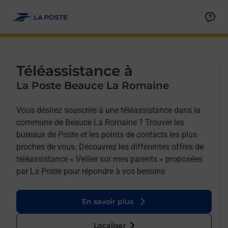
Allez au contenu
Afficher ou masquer la réponse
Afficher ou masquer la réponse
Afficher ou masquer la réponse
Téléassistance à
La Poste Beauce La Romaine
Vous désirez souscrire à une téléassistance dans la
commune de Beauce La Romaine ? Trouver les
bureaux de Poste et les points de contacts les plus
proches de vous. Découvrez les différentes offres de
téléassistance « Veiller sur mes parents » proposées
par La Poste pour répondre à vos besoins
En savoir plus
Localiser