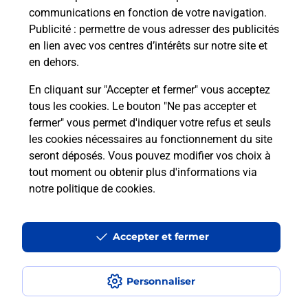
communications en fonction de votre navigation.
Publicité
: permettre de vous adresser des publicités
Comment est installée la
en lien avec vos centres d’intérêts sur notre site et
téléassistance classique ?
en dehors.
En cliquant sur "Accepter et fermer" vous acceptez
tous les cookies. Le bouton "Ne pas accepter et
Localiser
Liste
Liste - téléassistance
fermer" vous permet d'indiquer votre refus et seuls
Landes - téléassistance
St Pierre Du Mont - téléassistance
les cookies nécessaires au fonctionnement du site
seront déposés. Vous pouvez modifier vos choix à
tout moment ou obtenir plus d'informations via
notre politique de cookies
.
Plan du site
Accessibilité : partiellement conforme
Accepter et fermer
Conditions contractuelles
Personnaliser
Mentions légales