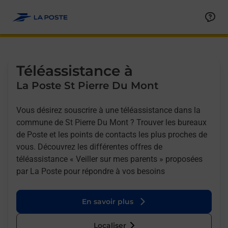
Allez au contenu
Afficher ou masquer la réponse
Afficher ou masquer la réponse
Afficher ou masquer la réponse
Téléassistance à
La Poste St Pierre Du Mont
Vous désirez souscrire à une téléassistance dans la
commune de St Pierre Du Mont ? Trouver les bureaux
de Poste et les points de contacts les plus proches de
vous. Découvrez les différentes offres de
téléassistance « Veiller sur mes parents » proposées
par La Poste pour répondre à vos besoins
En savoir plus
Localiser