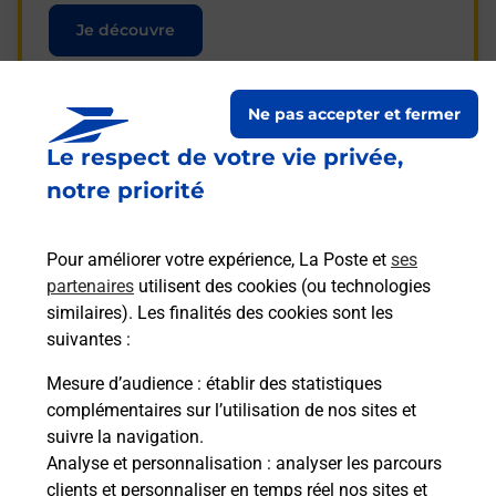
Je découvre
Ne pas accepter et fermer
Le respect de votre vie privée,
Questions fréquemment
notre priorité
posées
Pour améliorer votre expérience, La Poste et
ses
partenaires
utilisent des cookies (ou technologies
La téléassistance classique avec
similaires). Les finalités des cookies sont les
médaillon d’alarme qu’est ce que
suivantes :
c’est ?
Mesure d’audience
: établir des statistiques
complémentaires sur l’utilisation de nos sites et
Comment fonctionne la
suivre la navigation.
téléassistance classique ?
Analyse et personnalisation
: analyser les parcours
clients et personnaliser en temps réel nos sites et