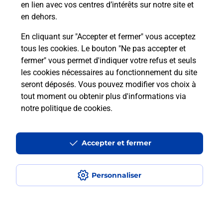
en lien avec vos centres d’intérêts sur notre site et
téléassistance classique ?
en dehors.
En cliquant sur "Accepter et fermer" vous acceptez
tous les cookies. Le bouton "Ne pas accepter et
Localiser
Liste
Liste - téléassistance
fermer" vous permet d'indiquer votre refus et seuls
Landes - téléassistance
Labrit - téléassistance
les cookies nécessaires au fonctionnement du site
seront déposés. Vous pouvez modifier vos choix à
tout moment ou obtenir plus d'informations via
notre politique de cookies
.
Plan du site
Accessibilité : partiellement conforme
Accepter et fermer
Conditions contractuelles
Personnaliser
Mentions légales
Données personnelles et cookies