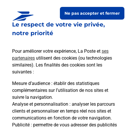
Ne pas accepter et fermer
Le respect de votre vie privée,
Questions fréquemment
notre priorité
posées
Pour améliorer votre expérience, La Poste et
ses
partenaires
utilisent des cookies (ou technologies
La téléassistance classique avec
similaires). Les finalités des cookies sont les
médaillon d’alarme qu’est ce que
suivantes :
c’est ?
Mesure d’audience
: établir des statistiques
complémentaires sur l’utilisation de nos sites et
Comment fonctionne la
suivre la navigation.
téléassistance classique ?
Analyse et personnalisation
: analyser les parcours
clients et personnaliser en temps réel nos sites et
communications en fonction de votre navigation.
Publicité
: permettre de vous adresser des publicités
Comment est installée la