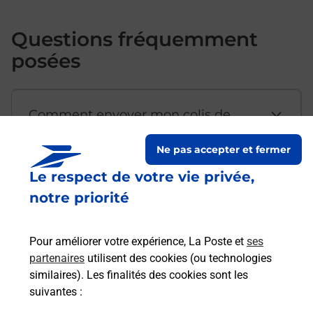
Questions fréquemment
posées
Comment envoyer mon colis de
chez moi ?
Ne pas accepter et fermer
Le respect de votre vie privée,
Est-il possible d’acheter un
notre priorité
emballage directement depuis un
bureau de Poste ?
Pour améliorer votre expérience, La Poste et
ses
partenaires
utilisent des cookies (ou technologies
Comment demander une
similaires). Les finalités des cookies sont les
modification de livraison ?
suivantes :