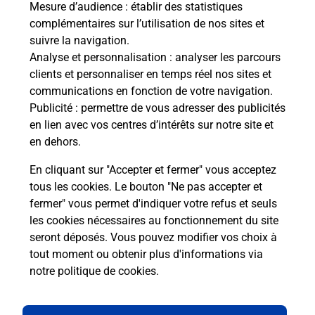
Mesure d’audience
: établir des statistiques
complémentaires sur l’utilisation de nos sites et
Comment La Poste participe-t-elle
suivre la navigation.
à votre sécurité au quotidien ?
Analyse et personnalisation
: analyser les parcours
clients et personnaliser en temps réel nos sites et
communications en fonction de votre navigation.
Puis-je passer mon code de la route
Publicité
: permettre de vous adresser des publicités
avec La Poste et sous quelles
en lien avec vos centres d’intérêts sur notre site et
conditions ?
en dehors.
En cliquant sur "Accepter et fermer" vous acceptez
tous les cookies. Le bouton "Ne pas accepter et
fermer" vous permet d'indiquer votre refus et seuls
Localiser
Liste
La Réunion
STE MARIE
les cookies nécessaires au fonctionnement du site
seront déposés. Vous pouvez modifier vos choix à
tout moment ou obtenir plus d'informations via
notre politique de cookies
.
Plan du site