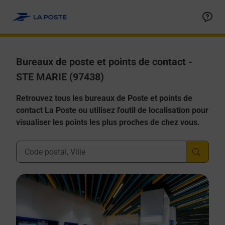
Allez au contenu
Afficher ou masquer la réponse
Afficher ou masquer la réponse
Afficher ou masquer la réponse
Afficher ou masquer la réponse
Afficher ou masquer la réponse
Bureaux de poste et points de contact -
STE MARIE (97438)
Retrouvez tous les bureaux de Poste et points de
contact La Poste ou utilisez l'outil de localisation pour
visualiser les points les plus proches de chez vous.
Ville, Département, Code Postal