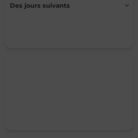
Lundi
Fermé
Des jours suivants
Mardi
08:30
-
12:30
13:30
-
15:00
Mercredi
08:30
-
12:30
13:30
-
15:00
Jeudi
08:30
-
12:30
13:30
-
15:00
Vendredi
08:30
-
12:30
13:30
-
15:00
Samedi
08:00
-
12:00
Dimanche
Fermé