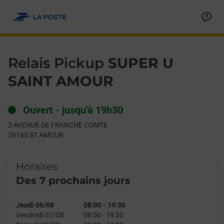
Le lien s'ouvre dans un nouvel onglet
Allez au contenu
Day of the Week
Get directions to Relais Pickup at 2 AVENUE DE FRANCHE CO
Hours
Relais Pickup
SUPER U
SAINT AMOUR
Ouvert
-
jusqu'à
19h30
2 AVENUE DE FRANCHE COMTE
39160
ST AMOUR
Horaires
Des 7 prochains jours
Jeudi 06/08
08:00
-
19:30
Vendredi 07/08
08:00
-
19:30