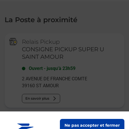
La Poste à proximité
Relais Pickup
CONSIGNE PICKUP SUPER U
SAINT AMOUR
Ouvert
-
jusqu'à
23h59
2 AVENUE DE FRANCHE COMTE
39160
ST AMOUR
En savoir plus
La Poste Agence Communale
Ne pas accepter et fermer
BALANOD MAIRIE