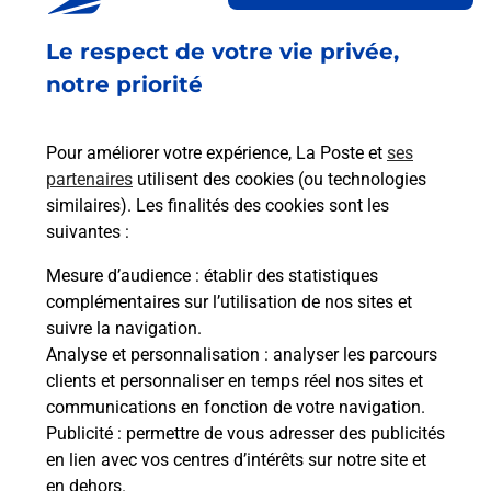
Fermé
-
ouvre vendredi à
13h45
Le respect de votre vie privée,
531 ROUTE DE SAINT AMOUR
notre priorité
39160
BALANOD
Pour améliorer votre expérience, La Poste et
ses
En savoir plus
partenaires
utilisent des cookies (ou technologies
similaires). Les finalités des cookies sont les
Malin !
suivantes :
Mesure d’audience
: établir des statistiques
La Poste
complémentaires sur l’utilisation de nos sites et
en ligne
suivre la navigation.
Analyse et personnalisation
: analyser les parcours
Ouvert 24h/24
clients et personnaliser en temps réel nos sites et
communications en fonction de votre navigation.
En savoir plus
Publicité
: permettre de vous adresser des publicités
en lien avec vos centres d’intérêts sur notre site et
en dehors.