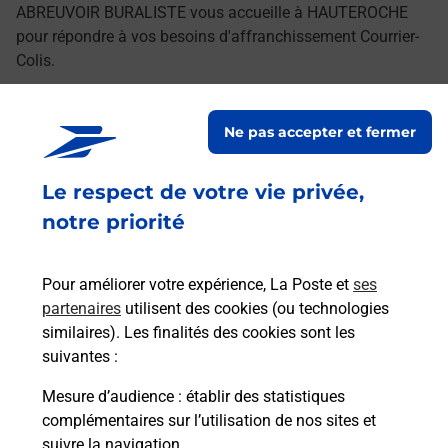
ABREUVOIR BURALISTE vous accueille à HAUTEROCHE
pour répondre à vos besoins d'affranchissement Courrier-
Colis.
Retrouvez toutes nos offres en ligne sur notre site
Ne pas accepter et fermer
Le respect de votre vie privée,
notre priorité
Pour améliorer votre expérience, La Poste et
ses
partenaires
utilisent des cookies (ou technologies
similaires). Les finalités des cookies sont les
suivantes :
Mesure d’audience
: établir des statistiques
complémentaires sur l’utilisation de nos sites et
suivre la navigation.