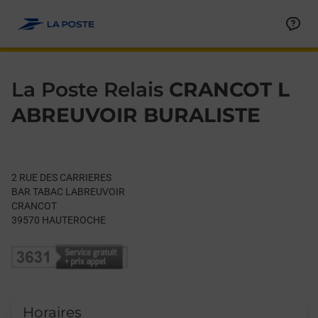
Le lien s'ouvre dans un nouvel onglet
Allez au contenu
Day of the Week
Get directions to La Poste Relais at 2 RUE DES CARRIERES H
Hours
La Poste Relais
CRANCOT L
ABREUVOIR BURALISTE
2 RUE DES CARRIERES
BAR TABAC LABREUVOIR
CRANCOT
39570
HAUTEROCHE
Horaires